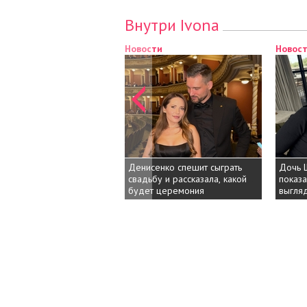
Внутри Ivona
Новости
Новос
Денисенко спешит сыграть
Дочь 
свадьбу и рассказала, какой
показа
будет церемония
выгляд