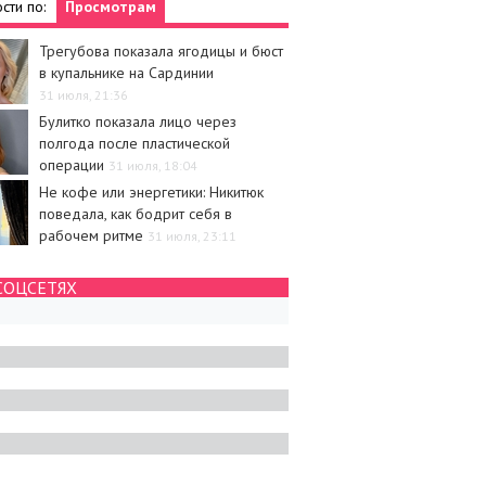
сти по:
Просмотрам
Трегубова показала ягодицы и бюст
в купальнике на Сардинии
и
Новости
31 июля, 21:36
Булитко показала лицо через
полгода после пластической
операции
31 июля, 18:04
Не кофе или энергетики: Никитюк
поведала, как бодрит себя в
рабочем ритме
31 июля, 23:11
с высказался об
Анна Саливанчук показала, как
ниях с Гриффит через
впервые в жизни занималась
СОЦСЕТЯХ
после развода
серфингом