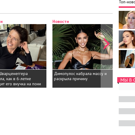
Топ-ново
ти
Новости
Новост
Шварценеггера
Димопулос набрала массу и
Бандера
ла, как в 6-летие
раскрыла причину
отноше
МЫ В 
ит его внучка на пони
11 лет 