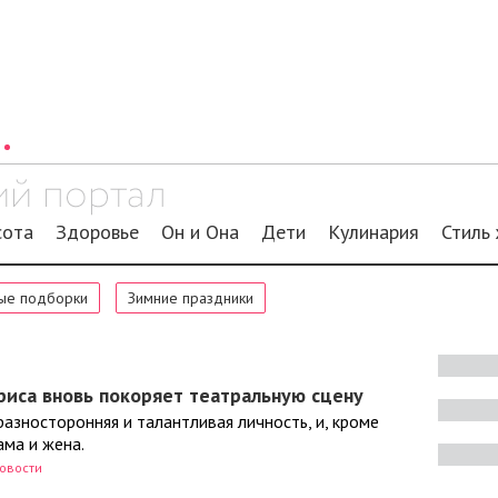
сота
Здоровье
Он и Она
Дети
Кулинария
Стиль
ые подборки
Зимние праздники
риса вновь покоряет театральную сцену
разносторонняя и талантливая личность, и, кроме
ама и жена.
овости