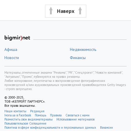
Наверх
Афиша
Недвижимость
Новости
Финансы
Материалы, отмеченные знаками "Реклама", "PR", "Спецпроект", "Новости компаний",
"Актуально", "Промо", публикуются на правах рекламы.
Любое копирование, перепечатка и воспроизведение фотографических
произведений и/или аудиовизуальных произведений правообладателя Getty Images
- строго запрещено.
© 2000-2025,
ТОВ «КЕПРЕЙТ ПАРТНЕРС».
Все права защищены.
Наши контакты
Редакция
Ivona.ua в Facebook
Помощь
Правила
Связаться с нами
Разместить свои видеоматериалы
Использование материалов
Пользовательское Соглашение
Политика в сфере конфиденциальности и персональных данных
Вакансии