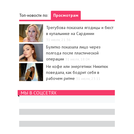
Топ-новости по:
Просмотрам
Трегубова показала ягодицы и бюст
в купальнике на Сардинии
31 июля, 21:36
Булитко показала лицо через
полгода после пластической
операции
31 июля, 18:04
Не кофе или энергетики: Никитюк
поведала, как бодрит себя в
рабочем ритме
31 июля, 23:11
МЫ В СОЦСЕТЯХ