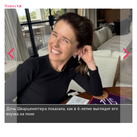
Новости
Н
Дочь Шварценеггера показала, как в 6-летие выглядит его
внучка на пони