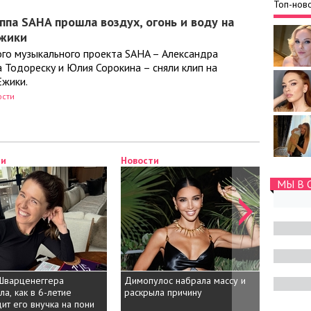
Топ-ново
уппа SAHA прошла воздух, огонь и воду на
Ежики
ого музыкального проекта SAHA – Александра
 Тодореску и Юлия Сорокина – сняли клип на
Ежики.
ости
ти
Новости
Новост
МЫ В 
Шварценеггера
Димопулос набрала массу и
Бандера
ла, как в 6-летие
раскрыла причину
отноше
ит его внучка на пони
11 лет 