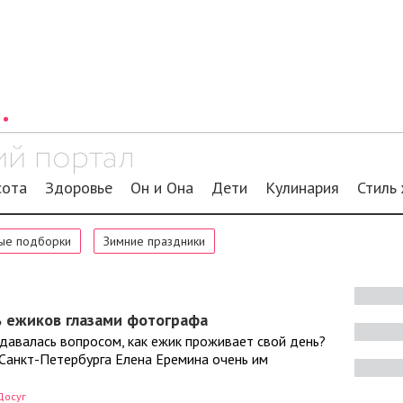
сота
Здоровье
Он и Она
Дети
Кулинария
Стиль
ые подборки
Зимние праздники
ь ежиков глазами фотографа
давалась вопросом, как ежик проживает свой день?
 Санкт-Петербурга Елена Еремина очень им
Досуг