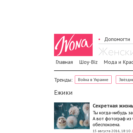
Допомогти
Главная
Шоу-Biz
Мода и Кра
Тренды:
Война в Украине
Звёздн
Ежики
Секретная жизн
Ты когда-нибудь за
А вот фотограф из
обеспокоена.
15 августа 2016, 18:10