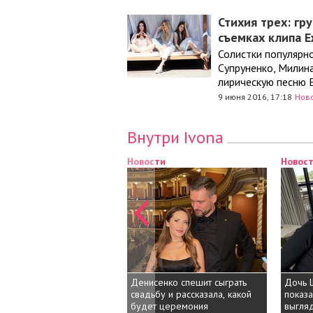
Стихия трех: гр
съемках клипа 
Солистки популярн
Супруненко, Милина
лирическую песню 
9 июня 2016, 17:18
Нов
Внутри Ivona
Новости
Новос
Денисенко спешит сыграть
Дочь 
свадьбу и рассказала, какой
показа
будет церемония
выгляд