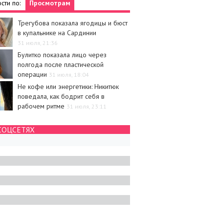
сти по:
Просмотрам
Трегубова показала ягодицы и бюст
в купальнике на Сардинии
31 июля, 21:36
Булитко показала лицо через
полгода после пластической
операции
31 июля, 18:04
Не кофе или энергетики: Никитюк
поведала, как бодрит себя в
рабочем ритме
31 июля, 23:11
и
Новости
СОЦСЕТЯХ
с высказался об
Анна Саливанчук показала, как
ниях с Гриффит через
впервые в жизни занималась
после развода
серфингом