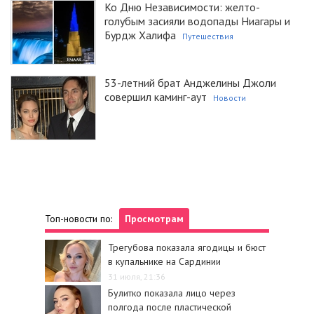
Ко Дню Независимости: желто-
голубым засияли водопады Ниагары и
Бурдж Халифа
Путешествия
53-летний брат Анджелины Джоли
совершил каминг-аут
Новости
Топ-новости по:
Просмотрам
Трегубова показала ягодицы и бюст
в купальнике на Сардинии
31 июля, 21:36
Булитко показала лицо через
полгода после пластической