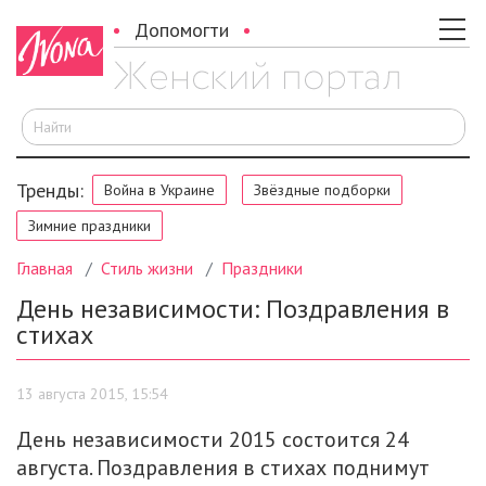
Допомогти
И
Тренды:
Война в Украине
Звёздные подборки
Зимние праздники
Главная
Стиль жизни
Праздники
День независимости: Поздравления в
стихах
13 августа 2015, 15:54
День независимости 2015 состоится 24
августа. Поздравления в стихах поднимут