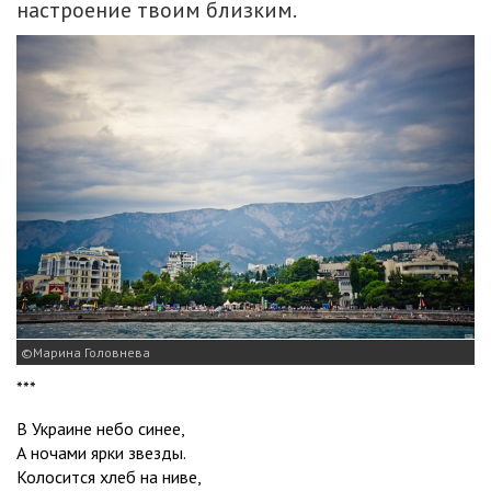
настроение твоим близким.
Марина Головнева
***
В Украине небо синее,
А ночами ярки звезды.
Колосится хлеб на ниве,