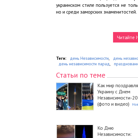
украинском стиле пользуется не толь
но и среди заморских знаменитостей.
Читайте I
Теги:
день Независимости
,
день незави
день независимости парад
,
праздновани
Статьи по теме
Как мир поздравл
Украину с Днем
Независимости-2
(фото и видео)
Но
Ко Дню
Независимости: