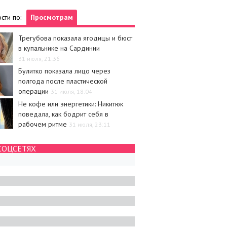
сти по:
Просмотрам
Трегубова показала ягодицы и бюст
в купальнике на Сардинии
31 июля, 21:36
Булитко показала лицо через
полгода после пластической
операции
31 июля, 18:04
Не кофе или энергетики: Никитюк
поведала, как бодрит себя в
рабочем ритме
31 июля, 23:11
СОЦСЕТЯХ