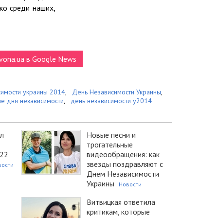
ко среди наших,
vona.ua в Google News
симости украины 2014
,
День Независимости Украины
,
е дня независимости
,
день независимости у2014
ял
Новые песни и
трогательные
022
видеообращения: как
звезды поздравляют с
вости
Днем Независимости
Украины
Новости
Витвицкая ответила
критикам, которые