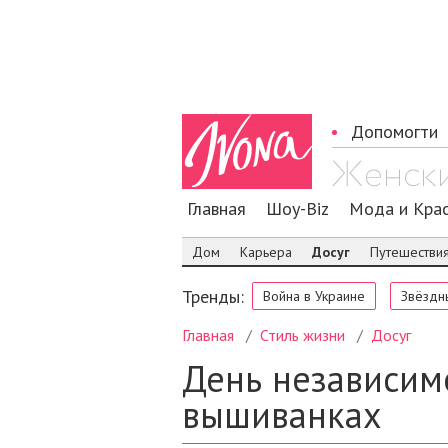
Допомогти
Главная
Шоу-Biz
Мода и Кра
Дом
Карьера
Досуг
Путешестви
Тренды:
Война в Украине
Звёздн
Главная
Стиль жизни
Досуг
День независимо
вышиванках