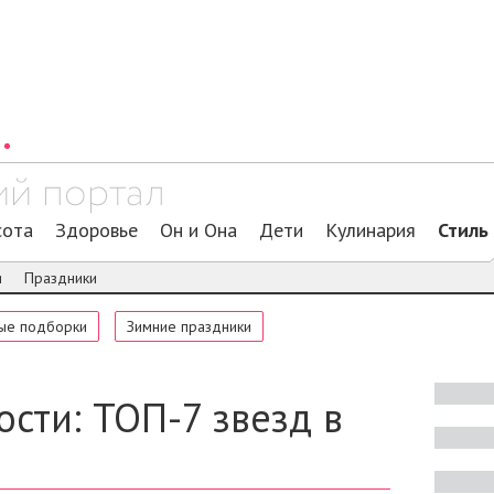
сота
Здоровье
Он и Она
Дети
Кулинария
Стиль
я
Праздники
ые подборки
Зимние праздники
сти: ТОП-7 звезд в