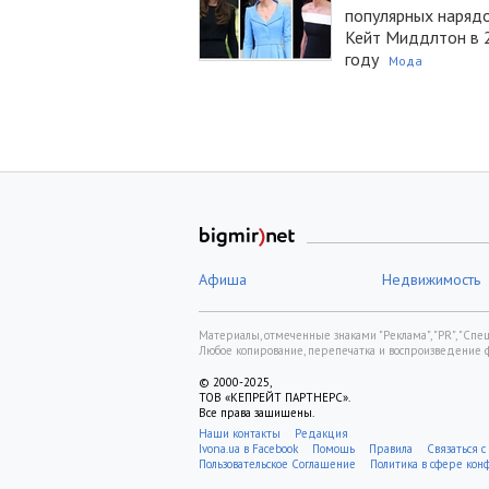
популярных наряд
Кейт Миддлтон в 
году
Мода
Афиша
Недвижимость
Материалы, отмеченные знаками "Реклама", "PR", "Спецп
Любое копирование, перепечатка и воспроизведение 
© 2000-2025,
ТОВ «КЕПРЕЙТ ПАРТНЕРС».
Все права защищены.
Наши контакты
Редакция
Ivona.ua в Facebook
Помощь
Правила
Связаться с
Пользовательское Соглашение
Политика в сфере ко