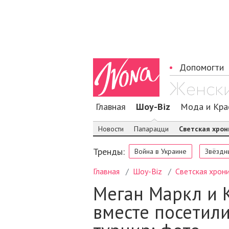
Допомогти
Главная
Шоу-Biz
Мода и Кра
Новости
Папарацци
Светская хрон
Тренды:
Война в Украине
Звёздн
Главная
Шоу-Biz
Светская хрон
Меган Маркл и 
вместе посетил