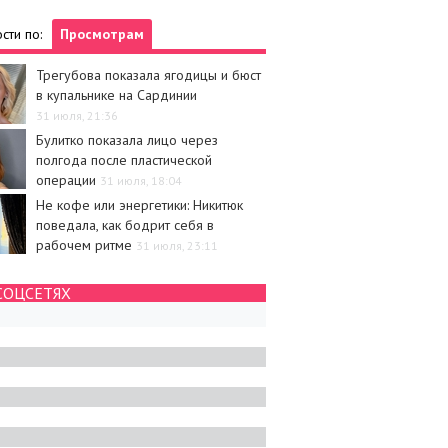
сти по:
Просмотрам
Трегубова показала ягодицы и бюст
в купальнике на Сардинии
31 июля, 21:36
Булитко показала лицо через
полгода после пластической
операции
31 июля, 18:04
Не кофе или энергетики: Никитюк
поведала, как бодрит себя в
рабочем ритме
31 июля, 23:11
СОЦСЕТЯХ