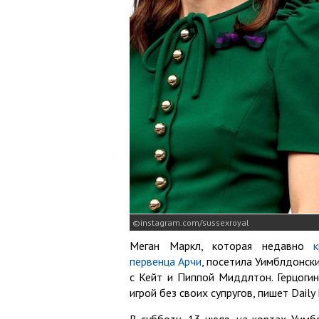
instagram.com/sussexroyal
Меган Маркл, которая недавно
первенца Арчи
, посетила Уимблдонск
с Кейт и Пиппой Миддлтон. Герцоги
игрой без своих супругов, пишет Daily 