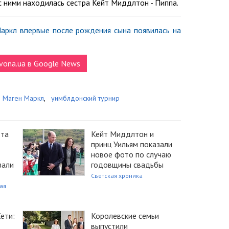
с ними находилась сестра Кейт Миддлтон - Пиппа.
аркл впервые после рождения сына появилась на
vona.ua в Google News
Маген Маркл
,
уимблдонский турнир
тта
Кейт Миддлтон и
принц Уильям показали
новое фото по случаю
зали
годовщины свадьбы
Светская хроника
ая
ети:
Королевские семьи
выпустили