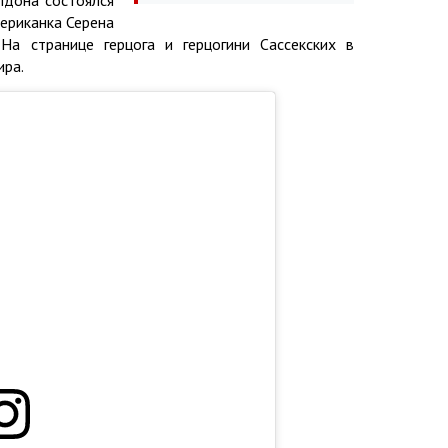
лдона состоялся
ериканка Серена
На странице герцога и герцогини Сассекских в
ира.