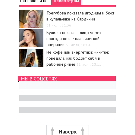
Топ-новости по:
Просмотрам
Трегубова показала ягодицы и бюст
в купальнике на Сардинии
31 июля, 21:36
Булитко показала лицо через
полгода после пластической
операции
31 июля, 18:04
Не кофе или энергетики: Никитюк
поведала, как бодрит себя в
рабочем ритме
31 июля, 23:11
МЫ В СОЦСЕТЯХ
Наверх