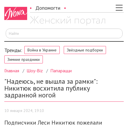
Допомогти
И
Тренды:
Война в Украине
Звёздные подборки
Зимние праздники
Главная
Шоу-Biz
Папарацци
"Надеюсь, не вышла за рамки":
Никитюк восхитила публику
задранной ногой
10 января 2024, 19:10
Подписчики Леси Никитюк пожелали