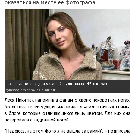
оказаться на месте ее фотографа.
Ногастый пост за два часа лайкнули свыше 45 тыс. раз
instagram.com/lesia_nikituk
Леся Никитюк напомнила фанам о своих некоротких ногах.
36-летняя телеведущая выложила два идентичных снимка
в блоге, которые отличающихся лишь цветом. Для них она
позировала с задранной ногой.
"Надеюсь, на этом фото я не вышла за рамки)", – подписала