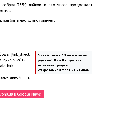
т собрал 7559 лайков, и это число продолжает
метила:
ельзя быть настолько горячей".
да [link_direct
Читай также:
"О чем я лишь
/dosug/7376261-
думала": Ким Кардашьян
показала грудь в
ala-kak-
откровенном топе из камней
]] закутанной в
vona.ua в Google News