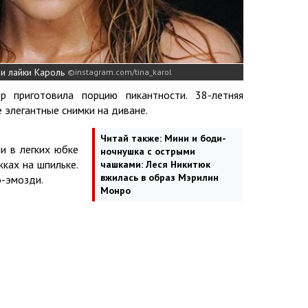
и лайки Кароль
instagram.com/tina_karol
р приготовила порцию пикантности. 38-летняя
е элегантные снимки на диване.
Читай также:
Мини и боди-
и в легких юбке
ночнушка с острыми
ках на шпильке.
чашками: Леся Никитюк
вжилась в образ Мэрилин
о-эмозди.
Монро