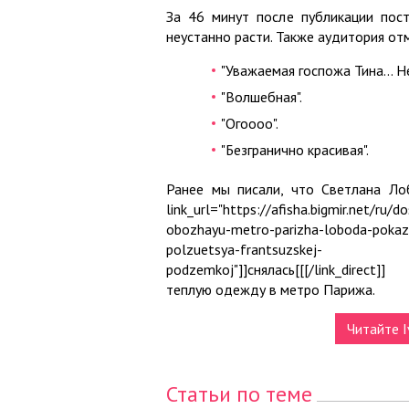
За 46 минут после публикации пос
неустанно расти. Также аудитория от
"Уважаемая госпожа Тина... Н
"Волшебная".
"Огоооо".
"Безгранично красивая".
Ранее мы писали, что Светлана Лобо
link_url="https://afisha.bigmir.net/ru
obozhayu-metro-parizha-loboda-pokaz
polzuetsya-frantsuzskej-
podzemkoj"]]снялась[[[/link_direct
теплую одежду в метро Парижа.
Читайте I
Статьи по теме