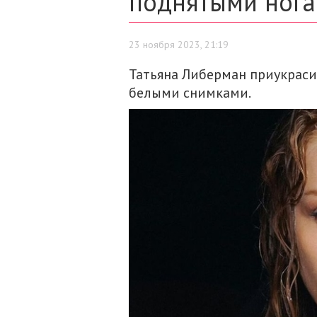
поднятыми ног
23 ноября 2023, 21:19
Татьяна Либерман приукраси
белыми снимками.