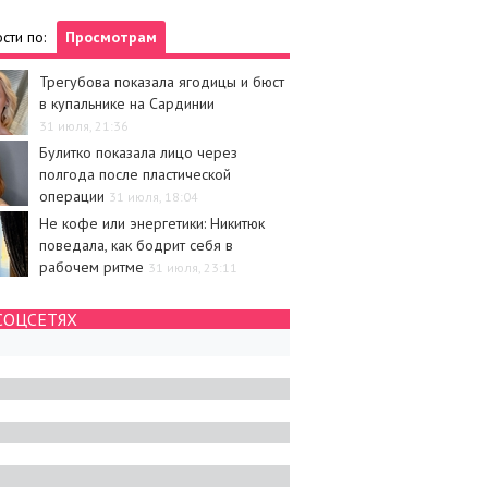
сти по:
Просмотрам
Трегубова показала ягодицы и бюст
в купальнике на Сардинии
31 июля, 21:36
Булитко показала лицо через
полгода после пластической
операции
31 июля, 18:04
Не кофе или энергетики: Никитюк
поведала, как бодрит себя в
рабочем ритме
31 июля, 23:11
СОЦСЕТЯХ