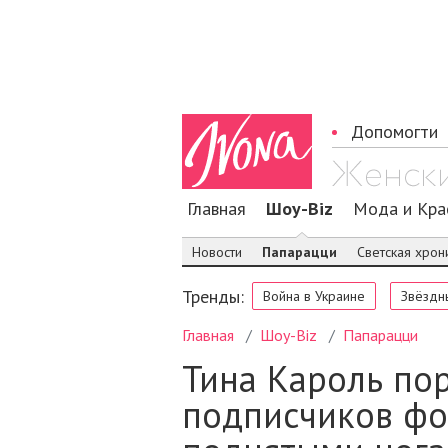
Допомогти
Главная
Шоу-Biz
Мода и Кра
Новости
Папарацци
Светская хрон
Тренды:
Война в Украине
Звёздн
Главная
Шоу-Biz
Папарацци
Тина Кароль по
подписчиков фо