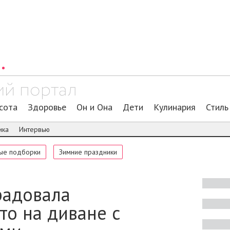
сота
Здоровье
Он и Она
Дети
Кулинария
Стиль
ика
Интервью
ые подборки
Зимние праздники
радовала
то на диване с