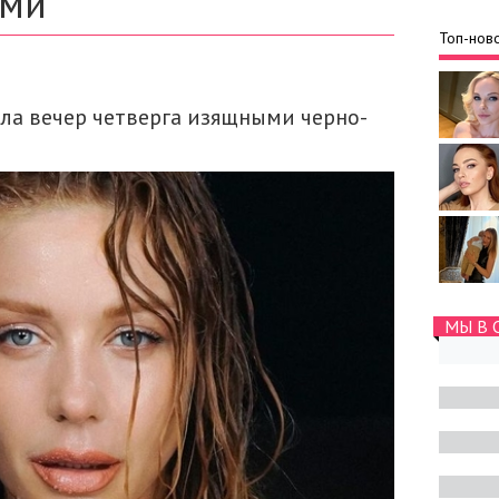
ами
Топ-ново
ла вечер четверга изящными черно-
МЫ В 