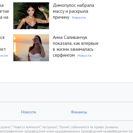
ра
Димопулос набрала
летие
массу и раскрыла
а на
причину
Новости
ся
Анна Саливанчук
показала, как впервые
лет
в жизни занималась
серфингом
ости
Новости
Новости
Финансы
роект", "Новости компаний", "Актуально", "Промо", публикуются на правах рекламы.
фотографических произведений и/или аудиовизуальных произведений правообладателя Gett