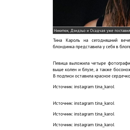
Никитюк, Дзидзьо и Осадчая уже поставил
Тина Кароль на сегодняшний вече
блондинка представила у себя в блог
Певица выложила четыре фотографи
выше колен и блузе, а также босонож
В подписи оставила красное сердечк
Источник: instagram tina_karol
Источник: instagram tina_karol
Источник: instagram tina_karol
Источник: instagram tina_karol