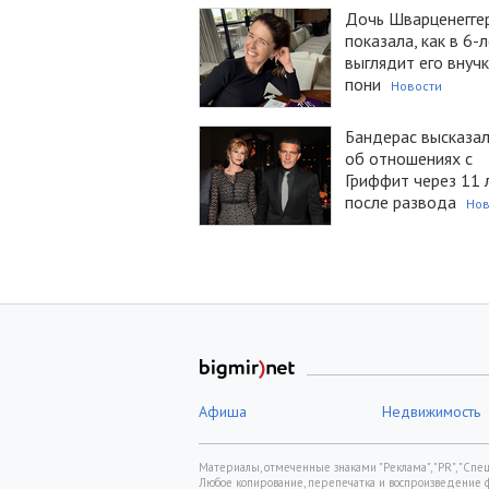
Дочь Шварценегге
показала, как в 6-
выглядит его внучк
пони
Новости
Бандерас высказал
об отношениях с
Гриффит через 11 
после развода
Нов
Афиша
Недвижимость
Материалы, отмеченные знаками "Реклама", "PR", "Спецп
Любое копирование, перепечатка и воспроизведение 