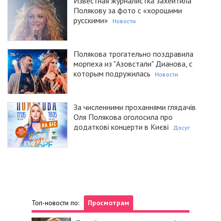
Известная журналистка захейтила
Полякову за фото с «хорошими
русскими»
Новости
Полякова трогательно поздравила
морпеха из "Азовстали" Дианова, с
которым подружилась
Новости
За численними проханнями глядачів
Оля Полякова оголосила про
додаткові концерти в Києві
Досуг
Топ-новости по:
Просмотрам