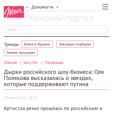
Допомогти
И
Тренды:
Война в Украине
Звёздные подборки
Зимние праздники
Главная
Шоу-Biz
Папарацци
Дырки российского шоу-бизнеса: Оля
Полякова высказалась о звездах,
которые поддерживают путина
29 марта 2022, 18:42
Артистка резко прошлась по российским и