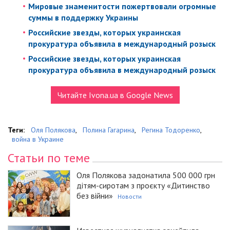
Мировые знаменитости пожертвовали огромные
суммы в поддержку Украины
Российские звезды, которых украинская
прокуратура объявила в международный розыск
Российские звезды, которых украинская
прокуратура объявила в международный розыск
Читайте Ivona.ua в Google News
Теги:
Оля Полякова
,
Полина Гагарина
,
Регина Тодоренко
,
война в Украине
Статьи по теме
Оля Полякова задонатила 500 000 грн
дітям-сиротам з проєкту «Дитинство
без війни»
Новости