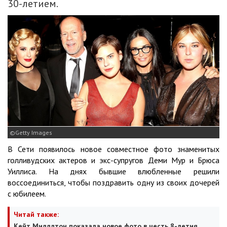
30-летием.
Getty Images
В Сети появилось новое совместное фото знаменитых
голливудских актеров и экс-супругов Деми Мур и Брюса
Уиллиса. На днях бывшие влюбленные решили
воссоединиться, чтобы поздравить одну из своих дочерей
с юбилеем.
Читай также:
Кейт Миддлтон показала новое фото в честь 8-летия