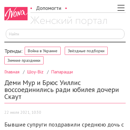
Допомогти
И
Тренды:
Война в Украине
Звёздные подборки
Зимние праздники
Главная
Шоу-Biz
Папарацци
Деми Мур и Брюс Уиллис
воссоединились ради юбилея дочери
Скаут
22 июля 2021, 10:30
Бывшие супруги поздравили среднюю дочь с