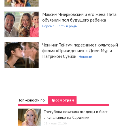
Максим Чмерковский и его жена Пета
объявили пол будущего ребенка
Беременность и роды
Ченнинг Тейтум переснимет культовый
фильм «Привидение» с Деми Мур и
Патриком Суэйзи
Новости
Топ-новости по:
Просмотрам
Трегубова показала ягодицы и бюст
в купальнике на Сардинии
31 июля, 21:36