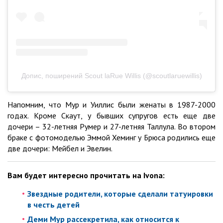
Допис, поширений Scout laRue Willis (@scoutlaruewillis)
Напомним, что Мур и Уиллис были женаты в 1987-2000
годах. Кроме Скаут, у бывших супругов есть еще две
дочери – 32-летняя Румер и 27-летняя Таллула. Во втором
браке с фотомоделью Эммой Хеминг у Брюса родились еще
две дочери: Мейбел и Эвелин.
Вам будет интересно прочитать на Ivona:
Звездные родители, которые сделали татуировки
в честь детей
Деми Мур рассекретила, как относится к