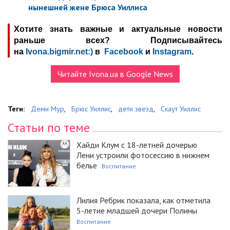
нынешней жене Брюса Уиллиса
Хотите знать важные и актуальные новости
раньше всех? Подписывайтесь
на
Ivona.bigmir.net:)
в
Facebook
и
Instagram
.
Читайте Ivona.ua в Google News
Теги:
Деми Мур
,
Брюс Уиллис
,
дети звезд
,
Скаут Уиллис
Статьи по теме
Хайди Клум с 18-летней дочерью
Лени устроили фотосессию в нижнем
белье
Воспитание
Лилия Ребрик показала, как отметила
5-летие младшей дочери Полины
Воспитание