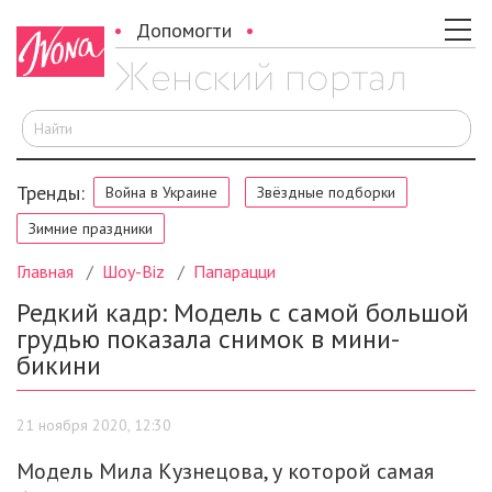
Допомогти
И
Тренды:
Война в Украине
Звёздные подборки
Зимние праздники
Главная
Шоу-Biz
Папарацци
Редкий кадр: Модель с самой большой
грудью показала снимок в мини-
бикини
21 ноября 2020, 12:30
Модель Мила Кузнецова, у которой самая