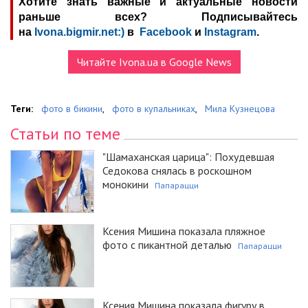
Хотите знать важные и актуальные новости
раньше всех? Подписывайтесь
на
Ivona.bigmir.net:)
в
Facebook
и
Instagram
.
Читайте Ivona.ua в Google News
Теги:
фото в бикини
,
фото в купальниках
,
Мила Кузнецова
Статьи по теме
"Шамаханская царица": Похудевшая
Седокова снялась в роскошном
монокини
Папарацци
Ксения Мишина показала пляжное
фото с пикантной деталью
Папарацци
Ксения Мишина показала фигуру в