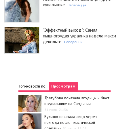
купальнике
Папарацци
"Эффектный выход": Самая
пышногрудая украинка надела макси
декольте
Папарацци
Топ-новости по:
Просмотрам
Трегубова показала ягодицы и бюст
в купальнике на Сардинии
31 июля, 21:36
Булитко показала лицо через
полгода после пластической
операции
31 июля, 18:04