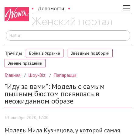
Допомогти
И
Тренды:
Война в Украине
Звёздные подборки
Зимние праздники
Главная
Шоу-Biz
Папарацци
"Иду за вами": Модель с самым
пышным бюстом появилась в
неожиданном образе
31 октября 2020, 17:00
Модель Мила Кузнецова, у которой самая