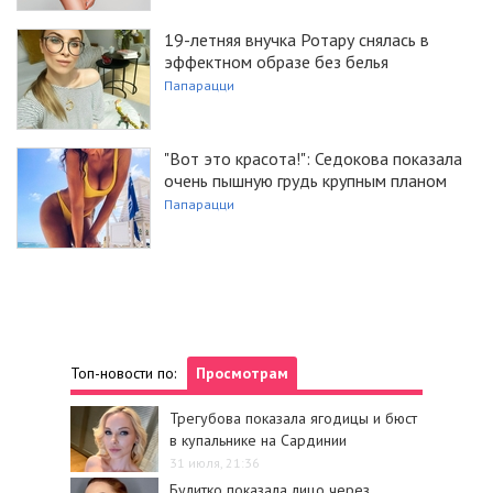
19-летняя внучка Ротару снялась в
эффектном образе без белья
Папарацци
"Вот это красота!": Седокова показала
очень пышную грудь крупным планом
Папарацци
Топ-новости по:
Просмотрам
Трегубова показала ягодицы и бюст
в купальнике на Сардинии
31 июля, 21:36
Булитко показала лицо через