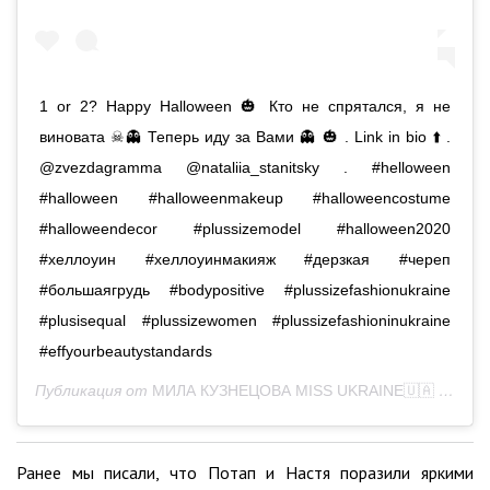
1 оr 2? Happy Halloween 🎃 Кто не спрятался, я не
виновата ☠👻 Теперь иду за Вами 👻 🎃 . Link in bio ⬆️ .
@zvezdagramma @nataliia_stanitsky . #helloween
#halloween #halloweenmakeup #halloweencostume
#halloweendecor #plussizemodel #halloween2020
#хеллоуин #хеллоуинмакияж #дерзкая #череп
#большаягрудь #bodypositive #plussizefashionukraine
#plusisequal #plussizewomen #plussizefashioninukraine
#effyourbeautystandards
Публикация от
МИЛА КУЗНЕЦОВА MISS UKRAINE🇺🇦
(@mila_kuznetsova10)
Ранее мы писали, что Потап и Настя поразили яркими