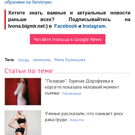
образами на Хеллоуин.
Хотите знать важные и актуальные новости
раньше всех? Подписывайтесь на
Ivona.bigmir.net:) в
Facebook
и
Instagram.
Читайте Ivona.ua в Google News
Теги:
грудь
,
хеллоуин
,
Мила Кузнецова
Статьи по теме
"Позирую": Горячая Дорофеева в
корсете показала неловкий момент
съемки
Папарацци
Ученые рассказали, что снижает риск
рака груди
Новости