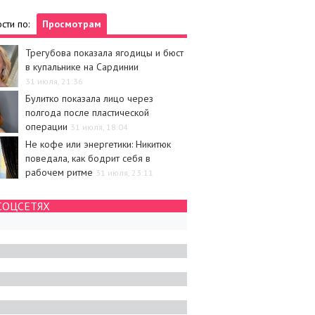
сти по:
Просмотрам
Трегубова показала ягодицы и бюст
в купальнике на Сардинии
31 июля, 21:36
Булитко показала лицо через
полгода после пластической
операции
31 июля, 18:04
Не кофе или энергетики: Никитюк
поведала, как бодрит себя в
рабочем ритме
31 июля, 23:11
СОЦСЕТЯХ