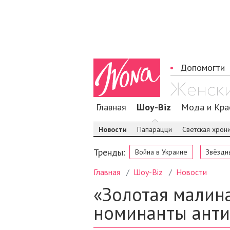
Допомогти
Главная
Шоу-Biz
Мода и Кра
Новости
Папарацци
Светская хрон
Тренды:
Война в Украине
Звёздн
Главная
Шоу-Biz
Новости
«Золотая малин
номинанты ант