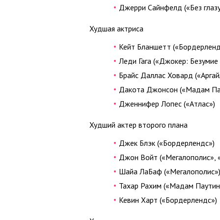
Джерри Сайнфелд («Без глазу
Худшая актриса
Кейт Бланшетт («Бордерленд
Леди Гага («Джокер: Безумие
Брайс Даллас Ховард («Аргай
Дакота Джонсон («Мадам Па
Дженнифер Лопес («Атлас»)
Худший актер второго плана
Джек Блэк («Бордерлендс»)
Джон Войт («Мегалополис», «
Шайа ЛаБаф («Мегалополис»
Тахар Рахим («Мадам Паутин
Кевин Харт («Бордерлендс»)