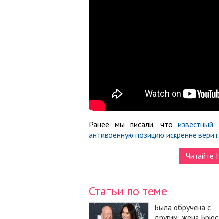
Ранее мы писали, что
известный 
антивоенную позицию искренне верит
Читайте I
Статьи по теме
Была обручена с
другим: жена Брюс