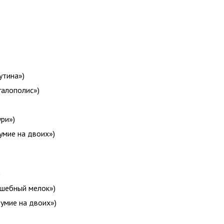
утина»)
алополис»)
ри»)
умие на двоих»)
)
лшебный мелок»)
умие на двоих»)