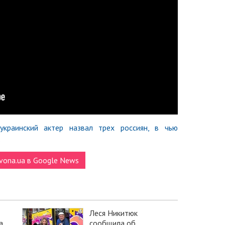
украинский актер назвал трех россиян, в чью
.
vona.ua в Google News
Леся Никитюк
а
сообщила об