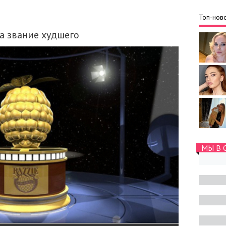
Топ-ново
а звание худшего
МЫ В 