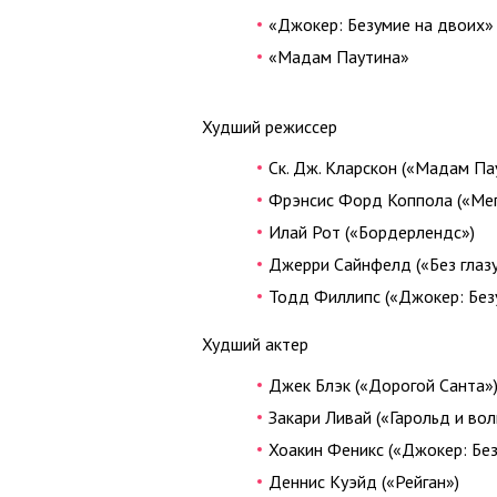
«Джокер: Безумие на двоих»
«Мадам Паутина»
Худший режиссер
Ск. Дж. Кларскон («Мадам Па
Фрэнсис Форд Коппола («Мег
Илай Рот («Бордерлендс»)
Джерри Сайнфелд («Без глазу
Тодд Филлипс («Джокер: Без
Худший актер
Джек Блэк («Дорогой Санта»
Закари Ливай («Гарольд и во
Хоакин Феникс («Джокер: Без
Деннис Куэйд («Рейган»)