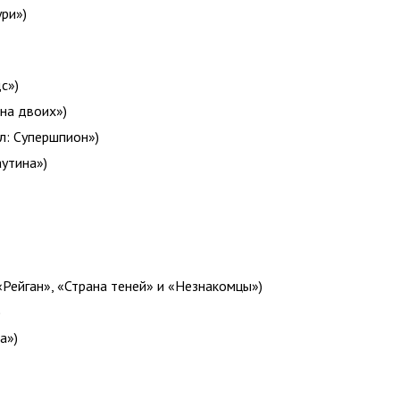
ри»)
с»)
 на двоих»)
л: Супершпион»)
утина»)
Рейган», «Страна теней» и «Незнакомцы»)
)
а»)