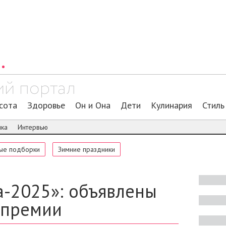
сота
Здоровье
Он и Она
Дети
Кулинария
Стиль
ика
Интервью
ые подборки
Зимние праздники
а-2025»: объявлены
ипремии