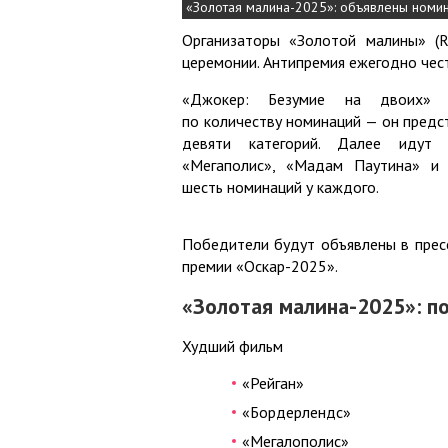
«Золотая малина-2025»: объявлены номи
Организаторы «Золотой малины» (R
церемонии. Антипремия ежегодно чест
«Джокер: Безумие на двоих» 
по количеству номинаций — он предст
девяти категорий. Далее идут «
«Мегаполис», «Мадам Паутина» и
шесть номинаций у каждого.
Победители будут объявлены в пресс
премии «Оскар-2025».
«Золотая малина-2025»: п
Худший фильм
«Рейган»
«Бордерлендс»
«Мегалополис»