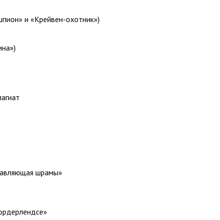
шпион» и «Крейвен-охотник»)
ина»)
лагиат
ставляющая шрамы»
Бордерлендсе»