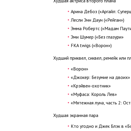
Худшая актриса второго плана
Арина ДеБоз («Аргайл: Супер
Лесли Энн Даун («Рейган»)
Эмма Робертс («Мадам Паут
Эми Шумер («Без глазури»
FKA twigs («Ворон»)
Худший приквел, сиквел, ремейк или п
«Ворон»
«Джокер: Безумие на двоих»
«Крэйвен-охотник»
«Муфаса: Король Лев»
«Мятежная луна, часть 2: О
Худшая экранная пара
Кто угодно и Джек Блэк в «