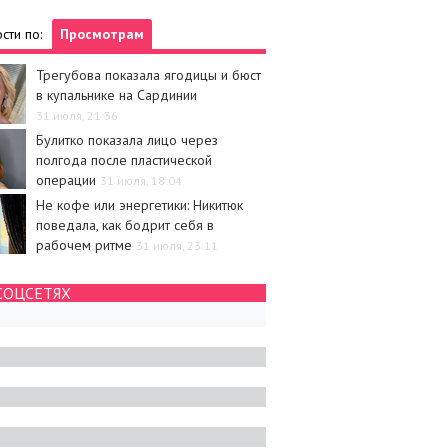
сти по:
Просмотрам
Трегубова показала ягодицы и бюст
в купальнике на Сардинии
31 июля, 21:36
Булитко показала лицо через
полгода после пластической
операции
31 июля, 18:04
Не кофе или энергетики: Никитюк
поведала, как бодрит себя в
рабочем ритме
31 июля, 23:11
СОЦСЕТЯХ