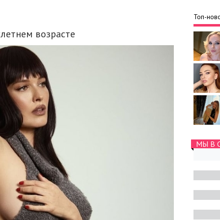
Топ-ново
хлетнем возрасте
МЫ В 