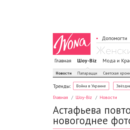
Допомогти
Главная
Шоу-Biz
Мода и Кра
Новости
Папарацци
Светская хрон
Тренды:
Война в Украине
Звёздн
Главная
Шоу-Biz
Новости
Астафьева повт
новогоднее фот