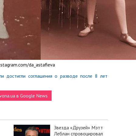
nstagram.com/da_astafieva
и достигли соглашения о разводе после 8 лет
vona.ua в Google News
Звезда «Друзей» Мэтт
Леблан спровоцировал