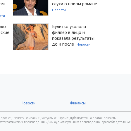
ом
слухи о новом романе
Новости
сти
нко
Булитко уколола
еские
филлер в лицо и
показала результаты
до и после
Новости
Новости
Финансы
роект", "Новости компаний", "Актуально", "Промо", публикуются на правах рекламы.
фотографических произведений и/или аудиовизуальных произведений правообладателя Gett