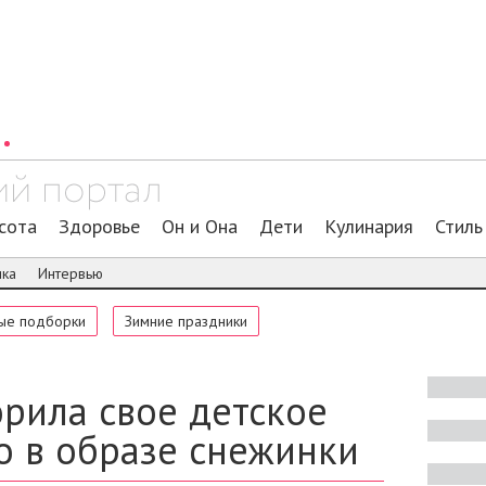
сота
Здоровье
Он и Она
Дети
Кулинария
Стиль
ика
Интервью
ые подборки
Зимние праздники
орила свое детское
о в образе снежинки