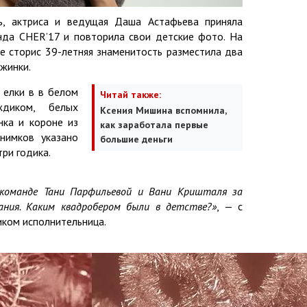
ль, актриса и ведущая Даша Астафьева приняла
нда CHER’17 и повторила свои детские фото. На
ле сторис 39-летняя знаменитость разместила два
ежинки.
 елки в в белом
Читай также:
диком, белых
Ксения Мишина вспомнила,
нка и короне из
как заработала первые
нимков указано
большие деньги
ри годика.
 команде Тани Парфильевой и Вани Кришталя за
ния. Каким квадробером были в детстве?»
, — с
ком исполнительница.