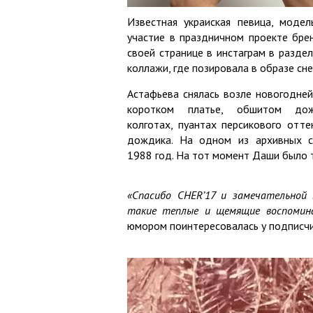
Известная украиская певица, моде
участие в праздничном проекте бре
своей странице в инстаграм в разде
коллажи, где позировала в образе сн
Астафьева снялась возле новогодней
коротком платье, обшитом дож
колготах, пуантах персикового отте
дождика. На одном из архивных с
1988 год. На тот момент Даши было т
«Спасибо CHER’17 и замечательной
такие теплые и щемящие воспомина
юмором поинтересовалась у подписчи