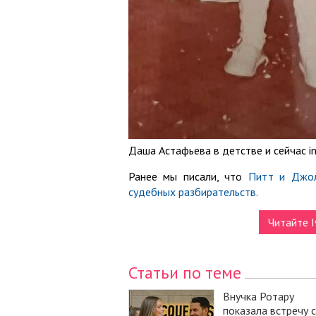
Даша Астафьева в детстве и сейчас i
Ранее мы писали, что
Питт и Джол
судебных разбирательств.
Читайте I
Статьи по теме
Внучка Ротару
показала встречу с