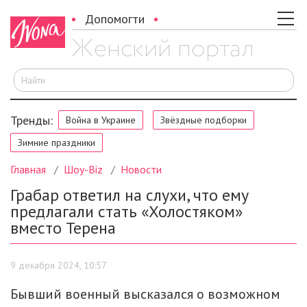
Допомогти
И
Тренды:
Война в Украине
Звёздные подборки
Зимние праздники
Главная
Шоу-Biz
Новости
Грабар ответил на слухи, что ему
предлагали стать «Холостяком»
вместо Терена
9 декабря 2024, 10:57
Бывший военный высказался о возможном