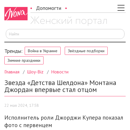
Допомогти
И
Тренды:
Война в Украине
Звёздные подборки
Зимние праздники
Главная
Шоу-Biz
Новости
Звезда «Детства Шелдона» Монтана
Джордан впервые стал отцом
22 мая 2024, 17:58
Исполнитель роли Джорджи Купера показал
фото с первенцем