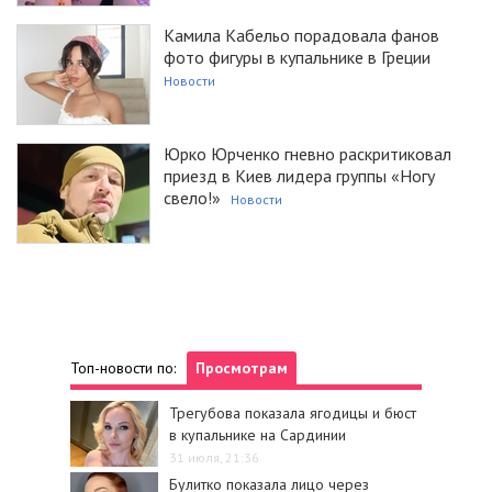
Камила Кабельо порадовала фанов
фото фигуры в купальнике в Греции
Новости
Юрко Юрченко гневно раскритиковал
приезд в Киев лидера группы «Ногу
свело!»
Новости
Топ-новости по:
Просмотрам
Трегубова показала ягодицы и бюст
в купальнике на Сардинии
31 июля, 21:36
Булитко показала лицо через