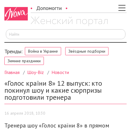
Допомогти
И
Тренды:
Война в Украине
Звёздные подборки
Зимние праздники
Главная
Шоу-Biz
Новости
«Голос країни 8» 12 выпуск: кто
покинул шоу и какие сюрпризы
подготовили тренера
16 апреля 2018, 10:30
Тренера шоу «Голос країни 8» в прямом