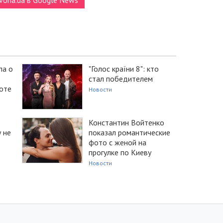
ла о
"Голос країни 8": кто
стал победителем
оте
Новости
Константин Войтенко
 не
показал романтические
фото с женой на
прогулке по Киеву
Новости