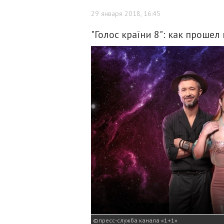
29 января 2018, 16:45
"Голос країни 8": как проше
пресс-служба канала «1+1»