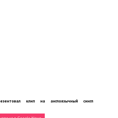
езентовал клип на англоязычный сингл
vona.ua в Google News