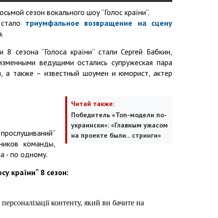
восьмой сезон вокального шоу “Голос країни“.
а стало
триумфальное возвращение на сцену
.
 8 сезона “Голоса країни“ стали Сергей Бабкин,
изменными ведущими остались супружеская пара
, а также – известный шоумен и юморист, актер
Читай также:
Победитель «Топ-модели по-
украински»: «Главным ужасом
прослушиваний“
на проекте были... стринги»
ников команды,
а - по одному.
су країни“ 8 сезон: