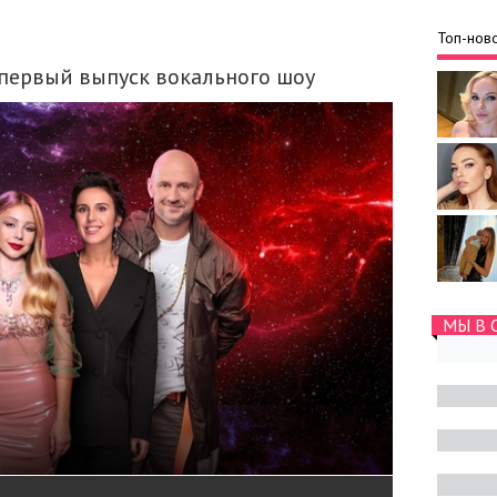
Топ-ново
л первый выпуск вокального шоу
МЫ В 