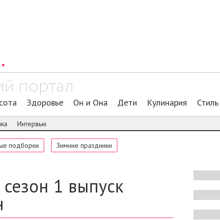
сота
Здоровье
Он и Она
Дети
Кулинария
Стиль
ика
Интервью
ые подборки
Зимние праздники
8 сезон 1 выпуск
н