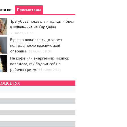
сти по:
Просмотрам
Трегубова показала ягодицы и бюст
в купальнике на Сардинии
31 июля, 21:36
Булитко показала лицо через
полгода после пластической
операции
31 июля, 18:04
Не кофе или энергетики: Никитюк
поведала, как бодрит себя в
рабочем ритме
31 июля, 23:11
СОЦСЕТЯХ