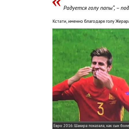
Радуется голу папы“, – п
Кстати, именно благодаря голу Жера
Евро 2016: Шакира показала, как сын бол