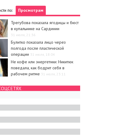
сти по:
Просмотрам
Трегубова показала ягодицы и бюст
в купальнике на Сардинии
31 июля, 21:36
Булитко показала лицо через
полгода после пластической
операции
31 июля, 18:04
Не кофе или энергетики: Никитюк
поведала, как бодрит себя в
рабочем ритме
31 июля, 23:11
СОЦСЕТЯХ