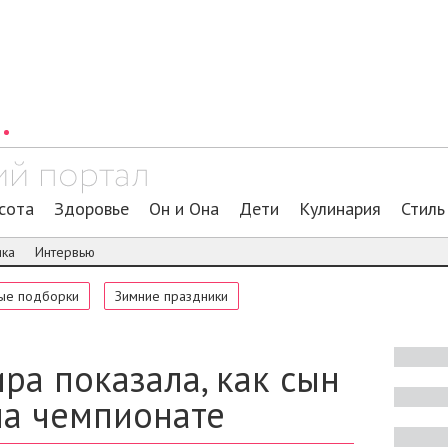
сота
Здоровье
Он и Она
Дети
Кулинария
Стиль
ика
Интервью
ые подборки
Зимние праздники
ра показала, как сын
на чемпионате