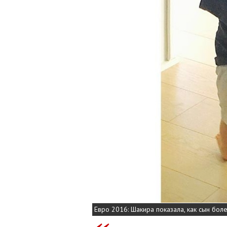
Евро 2016: Шакира показала, как сын бол