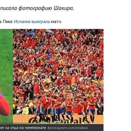
одписала фотографию Шакира.
ра Пике
Испания выиграла
матч.
еет за отца на чемпионате
instagram.com/shakira