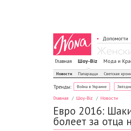
Допомогти
Главная
Шоу-Biz
Мода и Кра
Новости
Папарацци
Светская хрон
Тренды:
Война в Украине
Звёздн
Главная
Шоу-Biz
Новости
Евро 2016: Шаки
болеет за отца 