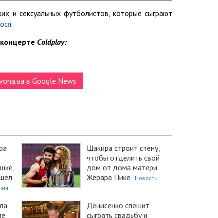
ких и сексуальных футболистов, которые сыграют
гося
.
 концерте
Сoldplay:
vona.ua в Google News
ра
Шакира строит стену,
чтобы отделить свой
шке,
дом от дома матери
ушел
Жерара Пике
Новости
ния
ла
Денисенко спешит
ле
сыграть свадьбу и