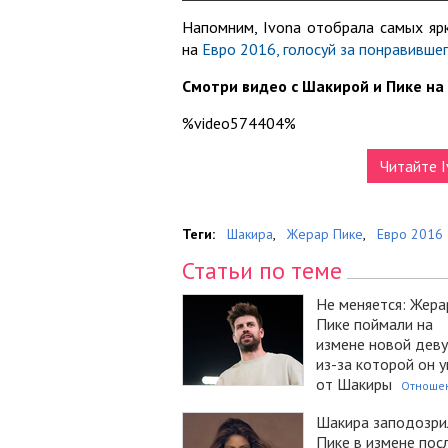
Напомним, Ivona отобрала самых яр
на
Евро 2016, голосуй за понравивше
Смотри видео с Шакирой и Пике на
%video574404%
Читайте I
Теги:
Шакира
,
Жерар Пике
,
Евро 2016
Статьи по теме
Не меняется: Жера
Пике поймали на
измене новой деву
из-за которой он 
от Шакиры
Отноше
Шакира заподозри
Пике в измене пос