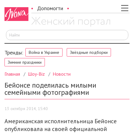
Допомогти
И
Тренды:
Война в Украине
Звёздные подборки
Зимние праздники
Главная
Шоу-Biz
Новости
Бейонсе поделилась милыми
семейными фотографиями
13 октября 2014, 15:40
Американская исполнительница Бейонсе
опубликовала на своей официальной