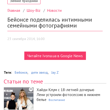
Читайте Ivona.ua в Google News
Теги:
Бейонсе
,
дети звезд
,
Jay Z
Статьи по теме
Хайди Клум с 18-летней дочерью
Лени устроили фотосессию в нижнем
белье
Воспитание