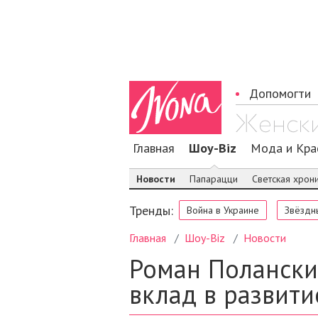
Допомогти
Главная
Шоу-Biz
Мода и Кра
Новости
Папарацци
Светская хрон
Тренды:
Война в Украине
Звёздн
Главная
Шоу-Biz
Новости
Роман Полански
вклад в развит