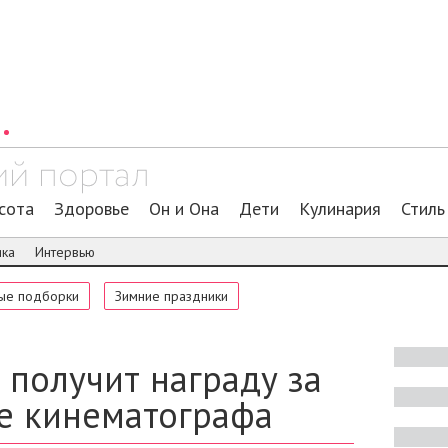
сота
Здоровье
Он и Она
Дети
Кулинария
Стиль
ика
Интервью
ые подборки
Зимние праздники
 получит награду за
ие кинематографа