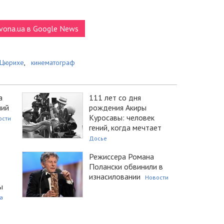
vona.ua в Google News
 Цюрихе
,
кинематограф
а
111 лет со дня
ший
рождения Акиры
Куросавы: человек
ости
гений, когда мечтает
Досье
Режиссера Романа
Полански обвинили в
изнасиловании
Новости
ы
а