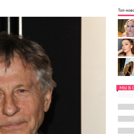
Топ-ново
МЫ В 