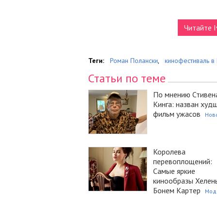
Читайте I
Теги:
Роман Полански
,
кинофестиваль в
Статьи по теме
По мнению Стивен
Кинга: назван худ
фильм ужасов
Нов
Королева
перевоплощений:
Самые яркие
кинообразы Хелен
Бонем Картер
Мод