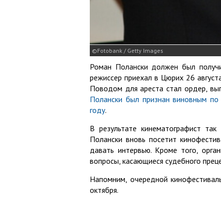
Fotobank / Getty Images
Роман Полански должен был получи
режиссер приехал в Цюрих 26 августа
Поводом для ареста стал ордер, вып
Полански был признан виновным по
году
.
В результате кинематографист так 
Полански вновь посетит кинофестив
давать интервью. Кроме того, орга
вопросы, касающиеся судебного прец
Напомним, очередной кинофестиваль
октября.