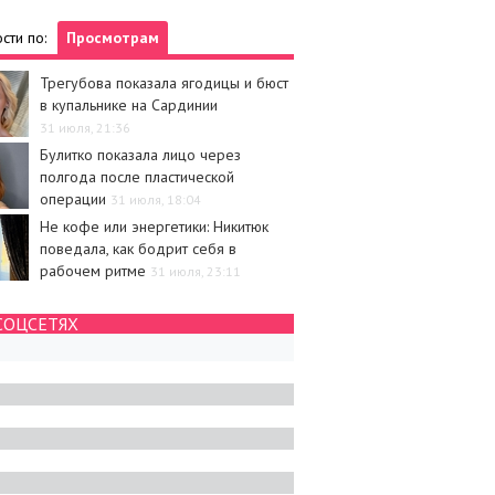
сти по:
Просмотрам
Трегубова показала ягодицы и бюст
в купальнике на Сардинии
31 июля, 21:36
Булитко показала лицо через
полгода после пластической
операции
31 июля, 18:04
Не кофе или энергетики: Никитюк
поведала, как бодрит себя в
рабочем ритме
31 июля, 23:11
СОЦСЕТЯХ