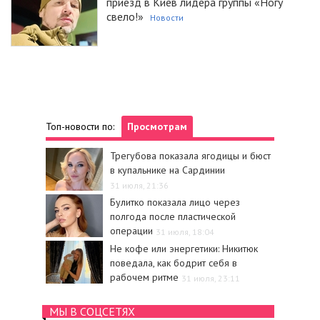
приезд в Киев лидера группы «Ногу
свело!»
Новости
Топ-новости по:
Просмотрам
Трегубова показала ягодицы и бюст
в купальнике на Сардинии
31 июля, 21:36
Булитко показала лицо через
полгода после пластической
операции
31 июля, 18:04
Не кофе или энергетики: Никитюк
поведала, как бодрит себя в
рабочем ритме
31 июля, 23:11
МЫ В СОЦСЕТЯХ