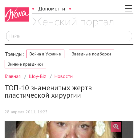
Допомогти
И
Тренды:
Война в Украине
Звёздные подборки
Зимние праздники
Главная
Шоу-Biz
Новости
ТОП-10 знаменитых жертв
пластической хирургии
28 апреля 2011, 16:23