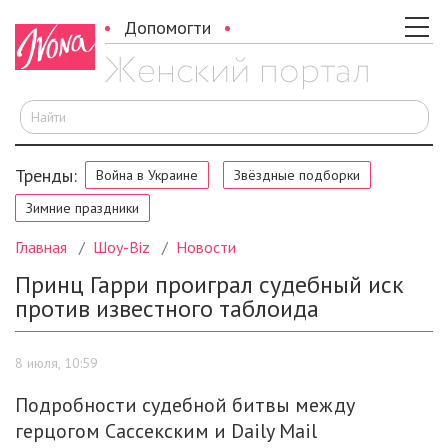
Допомогти
И
Тренды:
Война в Украине
Звёздные подборки
Зимние праздники
Главная
Шоу-Biz
Новости
Принц Гарри проиграл судебный иск
против известного таблоида
8 июля, 10:59
Подробности судебной битвы между
герцогом Сассекским и Daily Mail