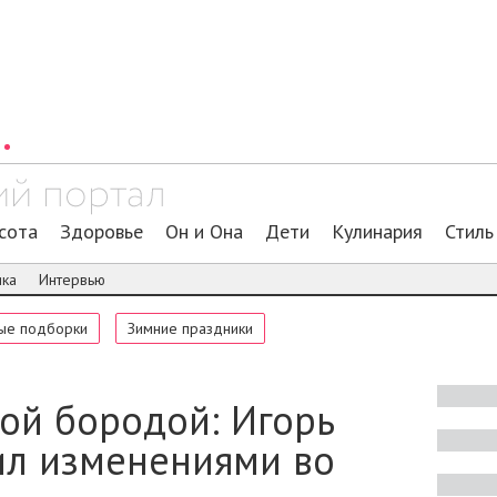
сота
Здоровье
Он и Она
Дети
Кулинария
Стиль
ика
Интервью
ые подборки
Зимние праздники
той бородой: Игорь
ил изменениями во