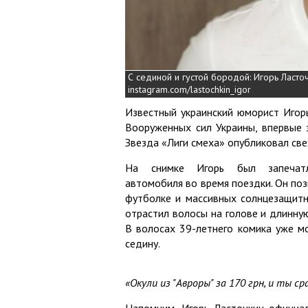
С сединой и густой бородой: Игорь Ласт
instagram.com/lastochkin_igor
Известный украинский юморист Игор
Вооруженных сил Украины, впервые 
Звезда «Лиги смеха» опубликовал све
На снимке Игорь был запечат
автомобиля во время поездки. Он поз
футболке и массивных солнцезащитн
отрастил волосы на голове и длинную
В волосах 39-летнего комика уже м
седину.
«Окули из "Авроры" за 170 грн, и ты с
Напомним, Игорь Ласточкин официал