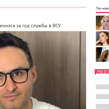
Топ-ново
енился за год службы в ВСУ
МЫ В 