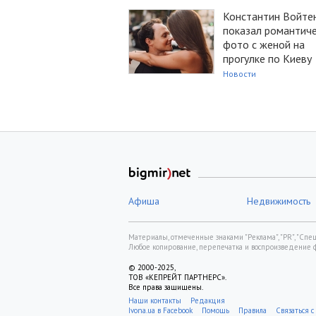
Константин Войте
показал романтич
фото с женой на
прогулке по Киеву
Новости
Афиша
Недвижимость
Материалы, отмеченные знаками "Реклама", "PR", "Спецп
Любое копирование, перепечатка и воспроизведение 
© 2000-2025,
ТОВ «КЕПРЕЙТ ПАРТНЕРС».
Все права защищены.
Наши контакты
Редакция
Ivona.ua в Facebook
Помощь
Правила
Связаться с