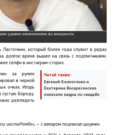
очкин удивил изменениями во внешности
ь Ласточкин, который более года служит в рядах
за долгое время вышел на связь с подписчиками.
жее селфи в инстаграм-сториз.
лен за рулем
Читай также:
ировал в черной
Евгений Клопотенко и
ых очках. Игорь
Екатерина Воскресенская
 густую бороду.
показали кадры по свадьбе
ожно разглядеть
разу инстаРембо»,
— с юмором подписал шоумен.
ьно присоединился к ВСУ в феврале 2025 года.