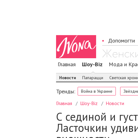
Допомогти
Главная
Шоу-Biz
Мода и Кра
Новости
Папарацци
Светская хрон
Тренды:
Война в Украине
Звёздн
Главная
Шоу-Biz
Новости
С сединой и гус
Ласточкин удив