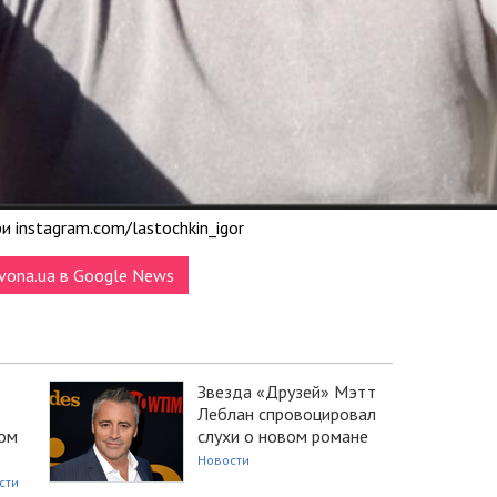
 instagram.com/lastochkin_igor
vona.ua в Google News
Звезда «Друзей» Мэтт
Леблан спровоцировал
ом
слухи о новом романе
Новости
сти