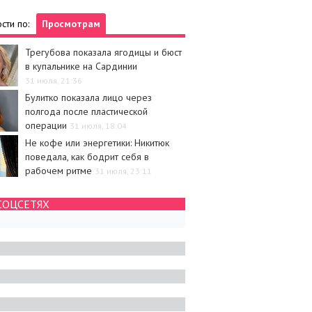
сти по:
Просмотрам
Трегубова показала ягодицы и бюст
в купальнике на Сардинии
31 июля, 21:36
Булитко показала лицо через
полгода после пластической
операции
31 июля, 18:04
Не кофе или энергетики: Никитюк
поведала, как бодрит себя в
рабочем ритме
31 июля, 23:11
СОЦСЕТЯХ