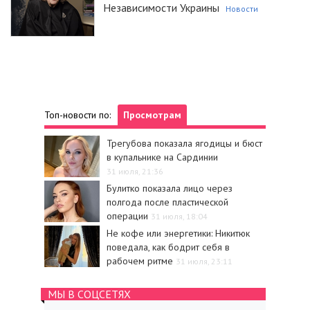
Независимости Украины
Новости
Топ-новости по:
Просмотрам
Трегубова показала ягодицы и бюст
в купальнике на Сардинии
31 июля, 21:36
Булитко показала лицо через
полгода после пластической
операции
31 июля, 18:04
Не кофе или энергетики: Никитюк
поведала, как бодрит себя в
рабочем ритме
31 июля, 23:11
МЫ В СОЦСЕТЯХ