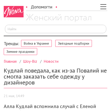
Допомогти
И
Тренды:
Война в Украине
Звёздные подборки
Зимние праздники
Главная
Шоу-Biz
Новости
Кудлай поведала, как из-за Повалий не
смогла заказать себе одежду у
дизайнеров
21 мая, 14:49
Алла Кудлай вспомнила случай с Еленой