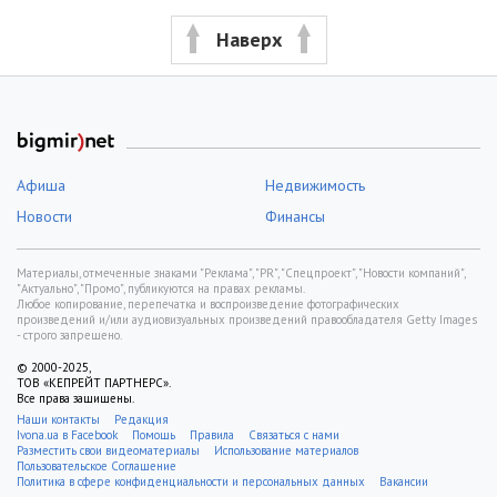
Наверх
Афиша
Недвижимость
Новости
Финансы
Материалы, отмеченные знаками "Реклама", "PR", "Спецпроект", "Новости компаний",
"Актуально", "Промо", публикуются на правах рекламы.
Любое копирование, перепечатка и воспроизведение фотографических
произведений и/или аудиовизуальных произведений правообладателя Getty Images
- строго запрещено.
© 2000-2025,
ТОВ «КЕПРЕЙТ ПАРТНЕРС».
Все права защищены.
Наши контакты
Редакция
Ivona.ua в Facebook
Помощь
Правила
Связаться с нами
Разместить свои видеоматериалы
Использование материалов
Пользовательское Соглашение
Политика в сфере конфиденциальности и персональных данных
Вакансии