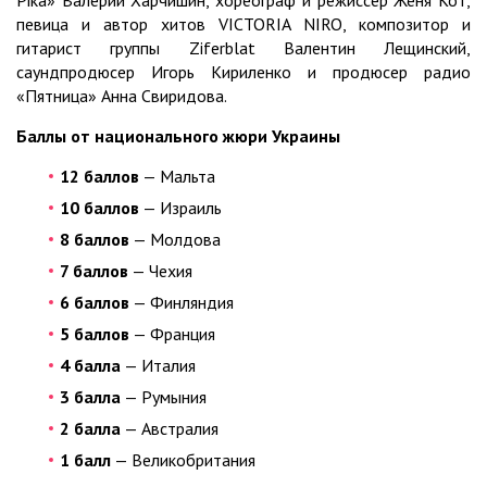
певица и автор хитов VICTORIA NIRO, композитор и
гитарист группы Ziferblat Валентин Лещинский,
саундпродюсер Игорь Кириленко и продюсер радио
«Пятница» Анна Свиридова.
Баллы от национального жюри Украины
12 баллов
— Мальта
10 баллов
— Израиль
8 баллов
— Молдова
7 баллов
— Чехия
6 баллов
— Финляндия
5 баллов
— Франция
4 балла
— Италия
3 балла
— Румыния
2 балла
— Австралия
1 балл
— Великобритания