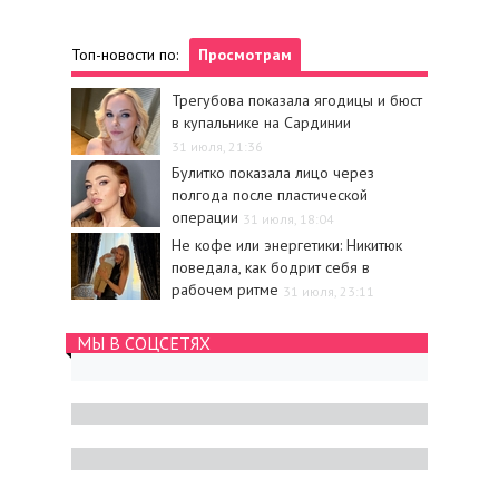
Топ-новости по:
Просмотрам
Трегубова показала ягодицы и бюст
в купальнике на Сардинии
31 июля, 21:36
Булитко показала лицо через
полгода после пластической
операции
31 июля, 18:04
Не кофе или энергетики: Никитюк
поведала, как бодрит себя в
рабочем ритме
31 июля, 23:11
МЫ В СОЦСЕТЯХ