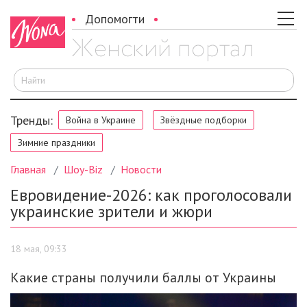
Допомогти
И
Тренды:
Война в Украине
Звёздные подборки
Зимние праздники
Главная
Шоу-Biz
Новости
Евровидение-2026: как проголосовали
украинские зрители и жюри
18 мая, 09:33
Какие страны получили баллы от Украины