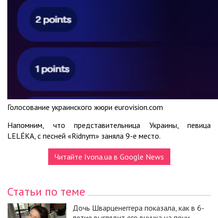
Голосование украинского жюри eurovision.com
Напомним, что представительница Украины, певица
LELÉKA, с песней «Ridnym» заняла 9-е место.
Читайте Ivona.ua в Google News
Статьи по теме
Дочь Шварценеггера показала, как в 6-
летие выглядит его внучка на пони