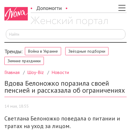
Допомогти
И
Тренды:
Война в Украине
Звёздные подборки
Зимние праздники
Главная
Шоу-Biz
Новости
Вдова Белоножко поразила своей
пенсией и рассказала об ограничениях
14 мая, 18:55
Светлана Белоножко поведала о питании и
тратах на уход за лицом.