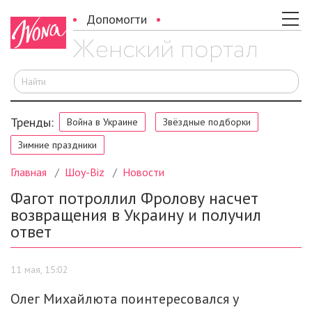
Допомогти
И
Тренды:
Война в Украине
Звёздные подборки
Зимние праздники
Главная
Шоу-Biz
Новости
Фагот потроллил Фролову насчет
возвращения в Украину и получил
ответ
11 мая, 15:02
Олег Михайлюта поинтересовался у