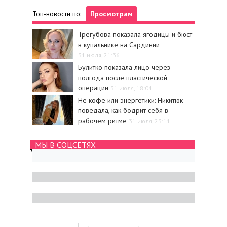
Топ-новости по:
Просмотрам
Трегубова показала ягодицы и бюст
в купальнике на Сардинии
31 июля, 21:36
Булитко показала лицо через
полгода после пластической
операции
31 июля, 18:04
Не кофе или энергетики: Никитюк
поведала, как бодрит себя в
рабочем ритме
31 июля, 23:11
МЫ В СОЦСЕТЯХ