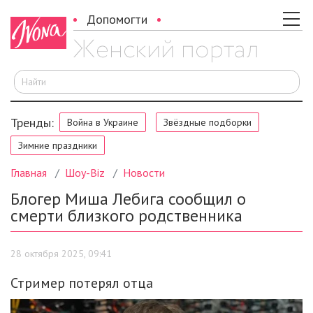
Допомогти
И
Тренды:
Война в Украине
Звёздные подборки
Зимние праздники
Главная
Шоу-Biz
Новости
Блогер Миша Лебига сообщил о
смерти близкого родственника
28 октября 2025, 09:41
Стример потерял отца