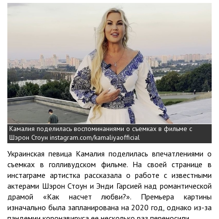
Камалия поделилась воспоминаниями о съемках в фильме с
Шэрон Стоун instagram.com/kamaliyaofficial
Украинская певица Камалия поделилась впечатлениями о
съемках в голливудском фильме. На своей странице в
инстаграме артистка рассказала о работе с известными
актерами Шэрон Стоун и Энди Гарсией над романтической
драмой «Как насчет любви?». Премьера картины
изначально была запланирована на 2020 год, однако из-за
пандемии коронавируса ее несколько раз переносили.