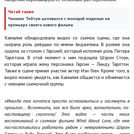
Читай также:
Ченнинг Тейтум целовался с молодой моделью на
премьере своего нового фильма
Камалия обнародовала видео со съемок сцены, где она
сыграла роль девушки по имени Анджелика. В ролике она
сидела за столом с Гарсией, который исполнял роль Питера
Тарлтона. В этой момент к ним подошла Шэрон Стоун,
которая играла жену персонажа Гарсии — Линду Тарлтон.
Также в сцене принял участие актер Иэн Глен. Кроме того, в
видео можно увидеть, как Камалия общается и обнимается
с членами съемочной группы.
«Иногда так хочется просто остановиться и заглянуть в
прошлое… Вспомнить, как все было ярко, волнительно, по-
настоящему сказочно/ Это видео — часть моих
воспоминаний о съемках фильма What About Love, где мне
посчастливилось работать рядом с невероятными Шэрон
Стоун и Энди Гарсией. Это было особенное время — море