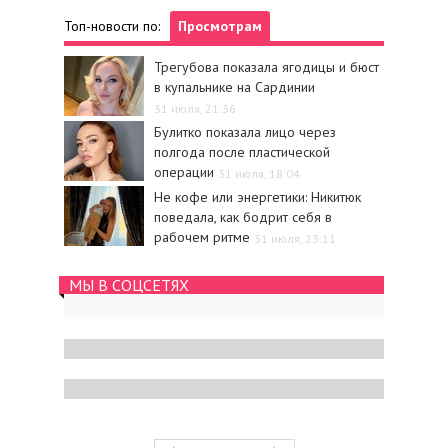
Топ-новости по:
Просмотрам
Трегубова показала ягодицы и бюст
в купальнике на Сардинии
31 июля, 21:36
Булитко показала лицо через
полгода после пластической
операции
31 июля, 18:04
Не кофе или энергетики: Никитюк
поведала, как бодрит себя в
рабочем ритме
31 июля, 23:11
МЫ В СОЦСЕТЯХ