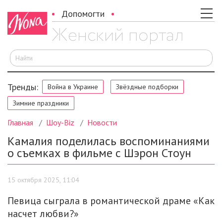
Допомогти
И
Тренды:
Война в Украине
Звёздные подборки
Зимние праздники
Главная
Шоу-Biz
Новости
Камалия поделилась воспоминаниями
о съемках в фильме с Шэрон Стоун
15 октября 2025, 11:04
Певица сыграла в романтической драме «Как
насчет любви?»