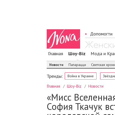
Допомогти
Главная
Шоу-Biz
Мода и Кра
Новости
Папарацци
Светская хрон
Тренды:
Война в Украине
Звёздн
Главная
Шоу-Biz
Новости
«Мисс Вселенна
София Ткачук вс