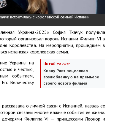
ачук встретилась с королевской семьей Испании
ленная Украина-2025» София Ткачук получила
который организовал король Испании Филипп VI в
дня Королевства. На мероприятии, прошедшем в
вся испанская королевская семья.
ение Украины на
Читай также:
остью и честью,
Киану Ривз поцеловал
ьным событием,
возлюбленную на премьере
 Его Величеству
своего нового фильма
рассказала о личной связи с Испанией, назвав ее
которой связаны многие важные события ее жизни.
с дочерями Филиппа VI — принцессами Леонор и