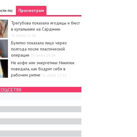
сти по:
Просмотрам
Трегубова показала ягодицы и бюст
в купальнике на Сардинии
31 июля, 21:36
Булитко показала лицо через
полгода после пластической
операции
31 июля, 18:04
Не кофе или энергетики: Никитюк
поведала, как бодрит себя в
рабочем ритме
31 июля, 23:11
СОЦСЕТЯХ