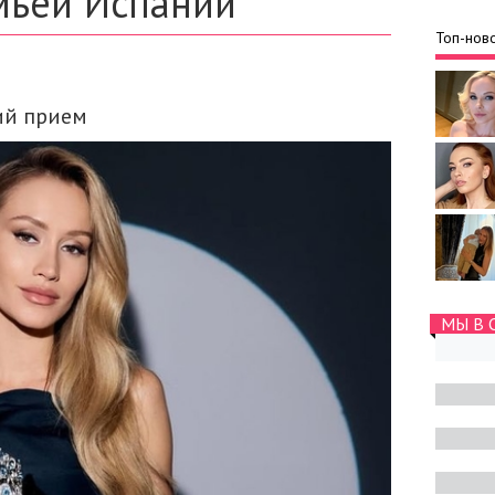
мьей Испании
Топ-ново
ий прием
МЫ В 