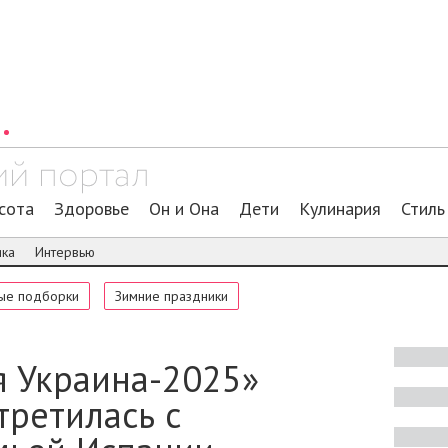
сота
Здоровье
Он и Она
Дети
Кулинария
Стиль
ика
Интервью
ые подборки
Зимние праздники
я Украина-2025»
третилась с