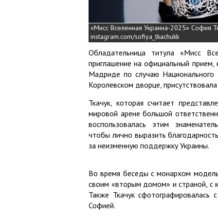
«Мисс Вселенная Украина-2025» София Тк
instagram.com/sofiya_tkachukk
Обладательница титула «Мисс Все
приглашение на официальный прием, 
Мадриде по случаю Национального 
Королевском дворце, присутствовала 
Ткачук, которая считает представл
мировой арене большой ответственн
воспользовалась этим знаменател
чтобы лично выразить благодарность
за неизменную поддержку Украины.
Во время беседы с монархом модель 
своим «вторым домом» и страной, с 
Также Ткачук сфотографировалась 
Софией.