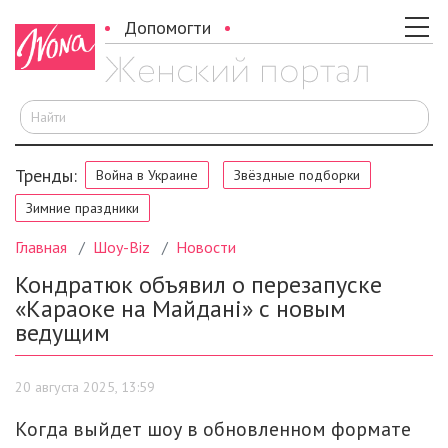
Допомогти
И
Тренды:
Война в Украине
Звёздные подборки
Зимние праздники
Главная
Шоу-Biz
Новости
Кондратюк объявил о перезапуске
«Караоке на Майдані» с новым
ведущим
20 августа 2025, 13:59
Когда выйдет шоу в обновленном формате