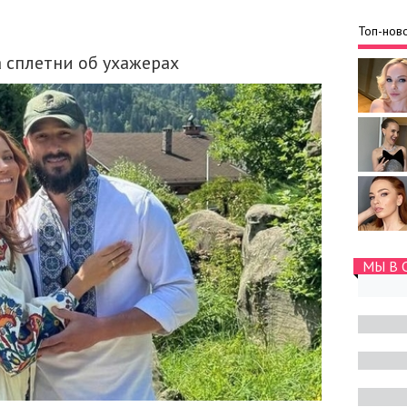
Топ-ново
 сплетни об ухажерах
МЫ В 