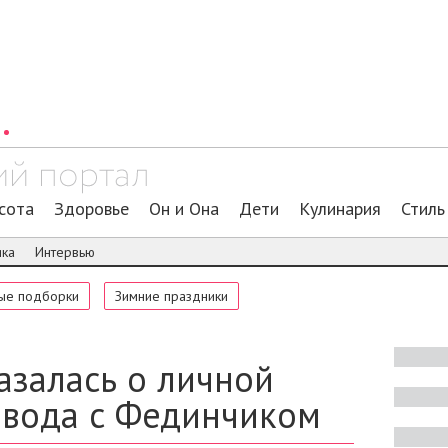
сота
Здоровье
Он и Она
Дети
Кулинария
Стиль
ика
Интервью
ые подборки
Зимние праздники
азалась о личной
звода с Фединчиком