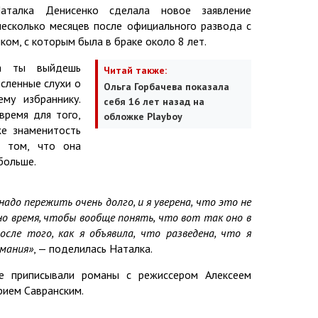
Наталка Денисенко сделала новое заявление
несколько месяцев после официального развода с
ом, с которым была в браке около 8 лет.
да ты выйдешь
Читай также:
сленные слухи о
Ольга Горбачева показала
му избраннику.
себя 16 лет назад на
время для того,
обложке Playboy
же знаменитость
о том, что она
больше.
адо пережить очень долго, и я уверена, что это не
но время, чтобы вообще понять, что вот так оно в
осле того, как я объявила, что разведена, что я
имания»
, — поделилась Наталка.
де приписывали романы с режиссером Алексеем
ием Савранским.