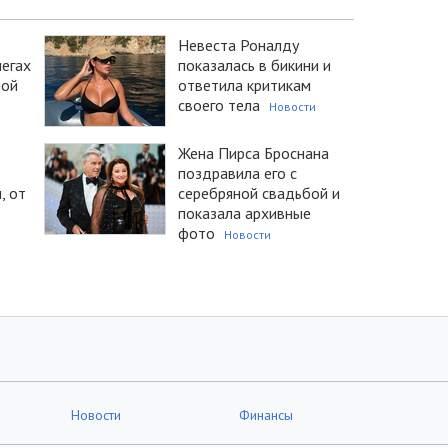
Невеста Роналду
легах
показалась в бикини и
ной
ответила критикам
своего тела
Новости
Жена Пирса Броснана
поздравила его с
, от
серебряной свадьбой и
показала архивные
фото
и
Новости
Новости
Финансы