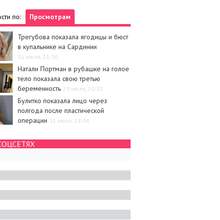
сти по:
Просмотрам
Трегубова показала ягодицы и бюст
в купальнике на Сардинии
31 июля, 21:36
Натали Портман в рубашке на голое
тело показала свою третью
беременность
29 июля, 20:32
Булитко показала лицо через
полгода после пластической
операции
31 июля, 18:04
СОЦСЕТЯХ