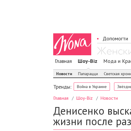
Допомогти
Главная
Шоу-Biz
Мода и Кра
Новости
Папарацци
Светская хрон
Тренды:
Война в Украине
Звёздн
Главная
Шоу-Biz
Новости
Денисенко выск
жизни после ра