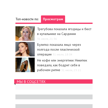
Топ-новости по:
Просмотрам
Трегубова показала ягодицы и бюст
в купальнике на Сардинии
31 июля, 21:36
Булитко показала лицо через
полгода после пластической
операции
31 июля, 18:04
Не кофе или энергетики: Никитюк
поведала, как бодрит себя в
рабочем ритме
31 июля, 23:11
МЫ В СОЦСЕТЯХ