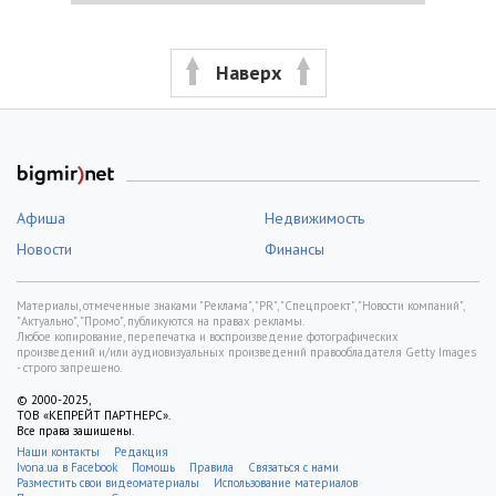
Наверх
Афиша
Недвижимость
Новости
Финансы
Материалы, отмеченные знаками "Реклама", "PR", "Спецпроект", "Новости компаний",
"Актуально", "Промо", публикуются на правах рекламы.
Любое копирование, перепечатка и воспроизведение фотографических
произведений и/или аудиовизуальных произведений правообладателя Getty Images
- строго запрещено.
© 2000-2025,
ТОВ «КЕПРЕЙТ ПАРТНЕРС».
Все права защищены.
Наши контакты
Редакция
Ivona.ua в Facebook
Помощь
Правила
Связаться с нами
Разместить свои видеоматериалы
Использование материалов