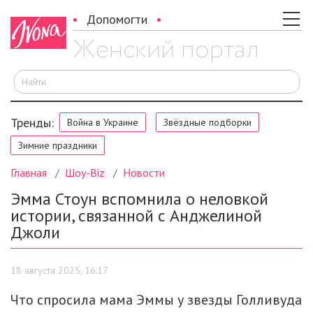
Допомогти
И
Тренды:
Война в Украине
Звёздные подборки
Зимние праздники
Главная
Шоу-Biz
Новости
Эмма Стоун вспомнила о неловкой
истории, связанной с Анджелиной
Джоли
18 августа 2025, 16:17
Что спросила мама Эммы у звезды Голливуда