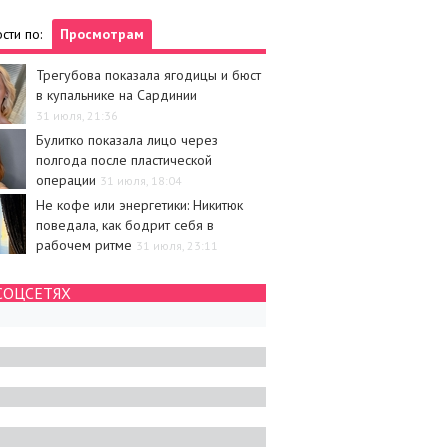
сти по:
Просмотрам
Трегубова показала ягодицы и бюст
в купальнике на Сардинии
31 июля, 21:36
Булитко показала лицо через
полгода после пластической
операции
31 июля, 18:04
Не кофе или энергетики: Никитюк
поведала, как бодрит себя в
рабочем ритме
31 июля, 23:11
СОЦСЕТЯХ