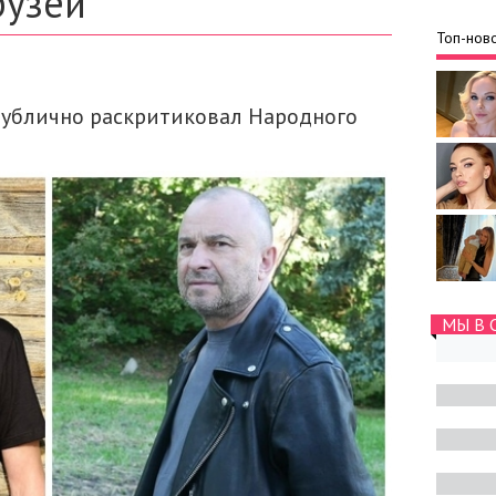
рузей
Топ-ново
ублично раскритиковал Народного
МЫ В 