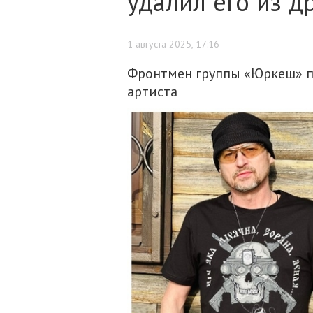
удалил его из д
1 августа 2025, 17:16
Фронтмен группы «Юркеш» п
артиста