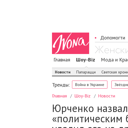
Допомогти
Главная
Шоу-Biz
Мода и Кра
Новости
Папарацци
Светская хрон
Тренды:
Война в Украине
Звёздн
Главная
Шоу-Biz
Новости
Юрченко назвал
«политическим 