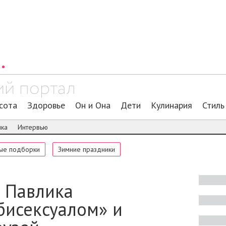
сота
Здоровье
Он и Она
Дети
Кулинария
Стиль
ика
Интервью
ые подборки
Зимние праздники
 Павлика
бисексуалом» и