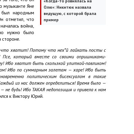
«Когда-то ровнялась на
о музыканте Яне
Олю»: Никитюк назвала
т был народным
ведущую, с которой брала
Он отметил, что
пример
началась война,
но нужно было
н стороне.
у что хватит! Потому что нех*й лайкать посты с
! Псе, который вместе со своими опришниками-
ну! Ибо хватит быть скользкой улиткой-павликом!
вам! Ибо по суммарным залетам — харе! Ибо быть
овременно политическим бисексуалом в такие
Каждый из нас должен определиться! Время было —
и — не будь! Ибо ТАКАЯ недопозиция и привела к нам
ился к Виктору Юрий.