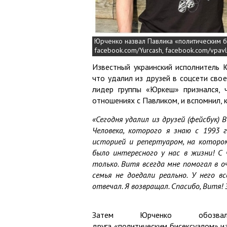
Юрченко назвал Павлика «политическим б
facebook.com/Yurcash, facebook.com/vpav
Известный украинский исполнитель 
что удалил из друзей в соцсети свое
лидер группы «Юркеш» признался,
отношениях с Павликом, и вспомнил, 
«Сегодня удалил из друзей (фейсбук)
Человека, которого я знаю с 1993 г
историей и репертуаром, на котором
было интересного у нас в жизни! С 
только. Витя всегда мне помогал в о
семья не доедали реально. У него 
отвечал. Я возвращал. Спасибо, Витя!
Затем Юрченко обозва
друга «политическим бисексуалом» из