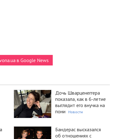
vona.ua в Google News
Дочь Шварценеггера
показала, как в 6-летие
выглядит его внучка на
пони
Новости
а
Бандерас высказался
об отношениях с