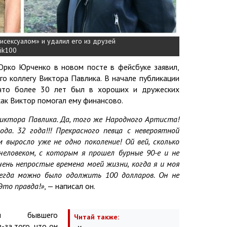
исексуалом» и удалил его из друзей
lik100
Юрко Юрченко в новом посте в фейсбуке заявил,
го коллегу Виктора Павлика. В начале публикации
 что более 30 лет был в хороших и дружеских
как Виктор помогал ему финансово.
 Виктора Павлика. Да, того же Народного Артиста!
ода. 32 года!!! Прекрасного певца с невероятной
 выросло уже не одно поколение! Ой вей, сколько
человеком, с которым я прошел бурные 90-е и не
чень непростые времена моей жизни, когда я и моя
всегда можно было одолжить 100 долларов. Он не
 Это правда!»
, — написал он.
л бывшего
Читай также:
-за того, что он