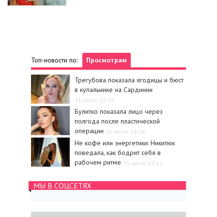
Топ-новости по:
Просмотрам
Трегубова показала ягодицы и бюст
в купальнике на Сардинии
31 июля, 21:36
Булитко показала лицо через
полгода после пластической
операции
31 июля, 18:04
Не кофе или энергетики: Никитюк
поведала, как бодрит себя в
рабочем ритме
31 июля, 23:11
МЫ В СОЦСЕТЯХ