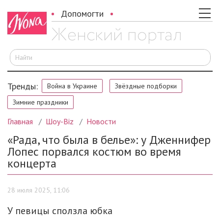
Допомогти
И
Тренды:
Война в Украине
Звёздные подборки
Зимние праздники
Главная
Шоу-Biz
Новости
«Рада, что была в белье»: у Дженнифер
Лопес порвался костюм во время
концерта
28 июля 2025, 11:06
У певицы сползла юбка