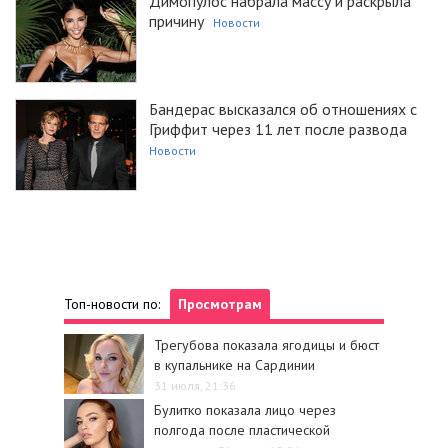
Димопулос набрала массу и раскрыла
причину
Новости
Бандерас высказался об отношениях с
Гриффит через 11 лет после развода
Новости
Топ-новости по:
Просмотрам
Трегубова показала ягодицы и бюст
в купальнике на Сардинии
31 июля, 21:36
Булитко показала лицо через
полгода после пластической