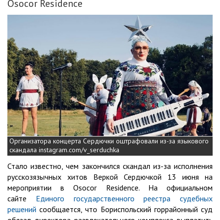
Osocor Residence
Организатора концерта Сердючки оштрафовали из-за языкового
скандала instagram.com/v_serduchka
Стало известно, чем закончился скандал из-за исполнения
русскозязычных хитов Веркой Сердючкой 13 июня на
мероприятии в Osocor Residence. На официальном
сайте
Единого государственного реестра судебных
решений
сообщается, что Бориспольский горрайонный суд