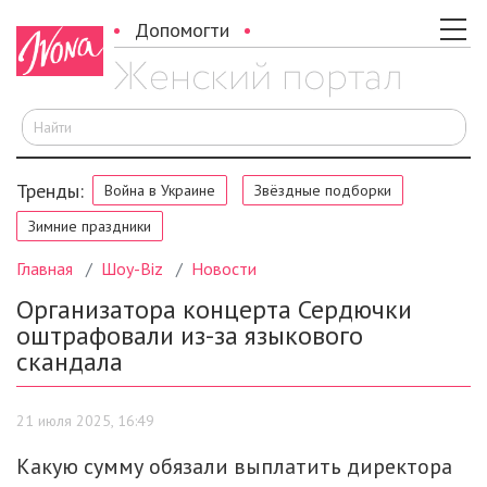
Допомогти
И
Тренды:
Война в Украине
Звёздные подборки
Зимние праздники
Главная
Шоу-Biz
Новости
Организатора концерта Сердючки
оштрафовали из-за языкового
скандала
21 июля 2025, 16:49
Какую сумму обязали выплатить директора