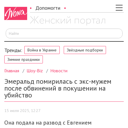
Допомогти
И
Тренды:
Война в Украине
Звёздные подборки
Зимние праздники
Главная
Шоу-Biz
Новости
Эмеральд помирилась с экс-мужем
после обвинений в покушении на
убийство
15 июля 2025, 12:27
Она подала на развод с Евгением