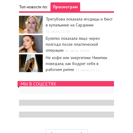
Топ-новости по:
Просмотрам
Трегубова показала ягодицы и бюст
в купальнике на Сардинии
31 июля, 21:36
Булитко показала лицо через
полгода после пластической
операции
31 июля, 18:04
Не кофе или энергетики: Никитюк
поведала, как бодрит себя в
рабочем ритме
31 июля, 23:11
МЫ В СОЦСЕТЯХ