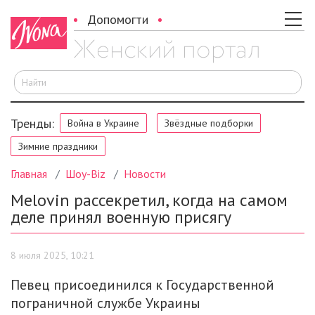
Допомогти
И
Тренды:
Война в Украине
Звёздные подборки
Зимние праздники
Главная
Шоу-Biz
Новости
Melovin рассекретил, когда на самом
деле принял военную присягу
8 июля 2025, 10:21
Певец присоединился к Государственной
пограничной службе Украины