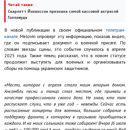
Читай также:
Скарлетт Йоханссон признана самой кассовой актрисой
Голливуда
В новой публикации в своем официальном
телеграм-
канале
Melovin опроверг эту информацию, показав видео,
где он подписывает документ о военной присяге. По
словам звезды сцены, это событие случилось в апреле
2025 года. Также певец рассказал, что в новом статусе
продолжит выступять для военных и организовывать
сборы на помощь украинских защитников.
«Место, которое с апреля стало моим вторым домом.
Ансамбль песни и танца стал местом, где приняли в
качестве профессионала своего дела. Не знаю, кто там
распускает слухи, что я уже год – невежды. Сейчас есть
расписанные концерты для военных, большое собрание в
поддержку фронта, к которому я призываю приобщаться
каждого. И на моих сольниках тоже собираем! Вчера (6 июля
— ред.) — 100 000 грн! А еще… продали свидание со мной. Рад