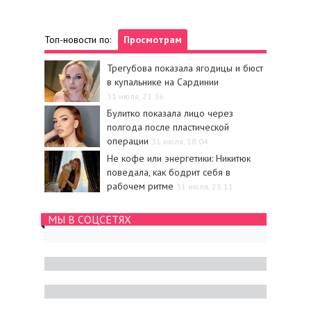
Топ-новости по:
Просмотрам
Трегубова показала ягодицы и бюст
в купальнике на Сардинии
31 июля, 21:36
Булитко показала лицо через
полгода после пластической
операции
31 июля, 18:04
Не кофе или энергетики: Никитюк
поведала, как бодрит себя в
рабочем ритме
31 июля, 23:11
МЫ В СОЦСЕТЯХ