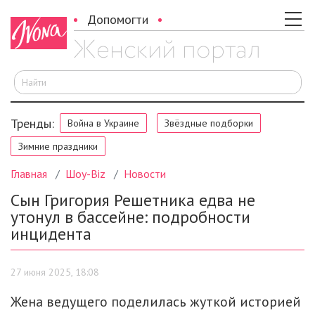
Допомогти
И
Тренды:
Война в Украине
Звёздные подборки
Зимние праздники
Главная
Шоу-Biz
Новости
Сын Григория Решетника едва не
утонул в бассейне: подробности
инцидента
27 июня 2025, 18:08
Жена ведущего поделилась жуткой историей