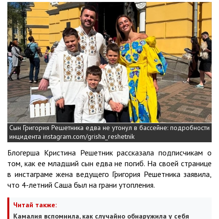
Сын Григория Решетника едва не утонул в бассейне: подробности
инцидента instagram.com/grisha_reshetnik
Блогерша Кристина Решетник рассказала подписчикам о
том, как ее младший сын едва не погиб. На своей странице
в инстаграме жена ведущего Григория Решетника заявила,
что 4-летний Саша был на грани утопления.
Читай также:
Камалия вспомнила, как случайно обнаружила у себя