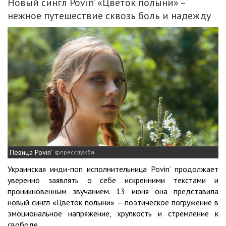
Новый сингл Povin’ «Цветок полыни» –
нежное путешествие сквозь боль и надежду
Певица Povin'
пресслужба
Украинская инди-поп исполнительница Povin’ продолжает
уверенно заявлять о себе искренними текстами и
проникновенным звучанием. 13 июня она представила
новый сингл «Цветок полыни» – поэтическое погружение в
эмоциональное напряжение, хрупкость и стремление к
свободе.