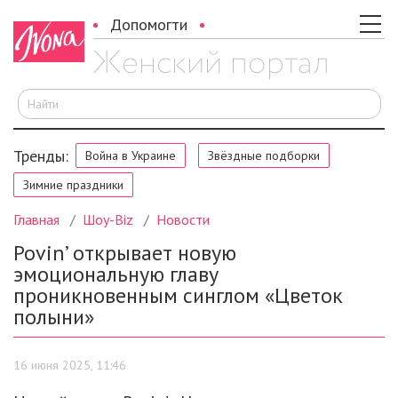
Допомогти
И
Тренды:
Война в Украине
Звёздные подборки
Зимние праздники
Главная
Шоу-Biz
Новости
Povin’ открывает новую
эмоциональную главу
проникновенным синглом «Цветок
полыни»
16 июня 2025, 11:46