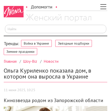
Допомогти
И
Тренды:
Война в Украине
Звёздные подборки
Зимние праздники
Главная
Шоу-Biz
Новости
Ольга Куриленко показала дом, в
котором она выросла в Украине
11 июня 2025, 10:25
Кинозвезда родом из Запорожской области