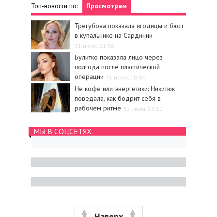
Топ-новости по:
Просмотрам
Трегубова показала ягодицы и бюст
в купальнике на Сардинии
31 июля, 21:36
Булитко показала лицо через
полгода после пластической
операции
31 июля, 18:04
Не кофе или энергетики: Никитюк
поведала, как бодрит себя в
рабочем ритме
31 июля, 23:11
МЫ В СОЦСЕТЯХ
Наверх