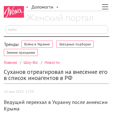
Допомогти
И
Тренды:
Война в Украине
Звёздные подборки
Зимние праздники
Главная
Шоу-Biz
Новости
Суханов отреагировал на внесение его
в список иноагентов в РФ
26 мая 2025, 17:59
Ведущий переехал в Украину после аннексии
Крыма