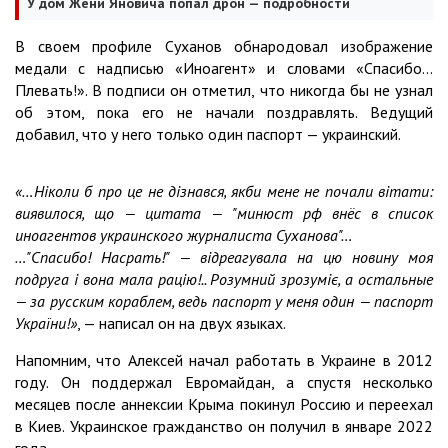
У дом Жени Яновича попал дрон — подробности
В своем профиле Суханов обнародовал изображение
медали с надписью «Иноагент» и словами «Спасибо...
Плевать!». В подписи он отметил, что никогда бы не узнал
об этом, пока его не начали поздравлять. Ведущий
добавил, что у него только один паспорт — украинский.
«…Ніколи б про це не дізнався, якби мене не почали вітати:
виявилося, що — цитата — "минюст рф внёс в список
иноагентов украинского журналиста Суханова"…
…"Спасибо! Насрать!" — відреагувала на цю новину моя
подруга і вона мала рацію!.. Розумний зрозуміє, а остальные
— за русским кораблем, ведь паспорт у меня один — паспорт
України!»
, — написал он на двух языках.
Напомним, что Алексей начал работать в Украине в 2012
году. Он поддержал Евромайдан, а спустя несколько
месяцев после аннексии Крыма покинул Россию и переехал
в Киев. Украинское гражданство он получил в январе 2022