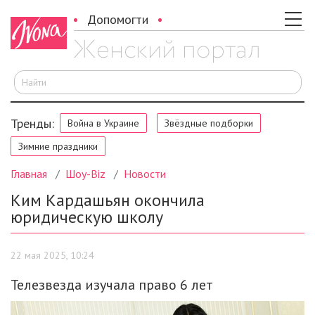
Допомогти
И
Тренды:
Война в Украине
Звёздные подборки
Зимние праздники
Главная
Шоу-Biz
Новости
Ким Кардашьян окончила
юридическую школу
22 мая 2025, 10:24
Телезвезда изучала право 6 лет