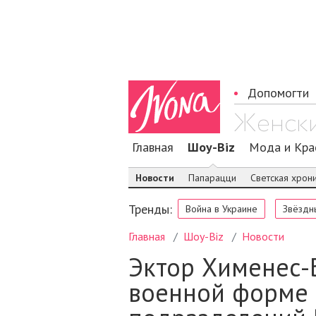
Допомогти
Главная
Шоу-Biz
Мода и Кра
Новости
Папарацци
Светская хрон
Тренды:
Война в Украине
Звёздн
Главная
Шоу-Biz
Новости
Эктор Хименес-Б
военной форме 