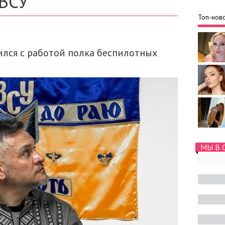
ВСУ
Топ-ново
лся с работой полка беспилотных
МЫ В 