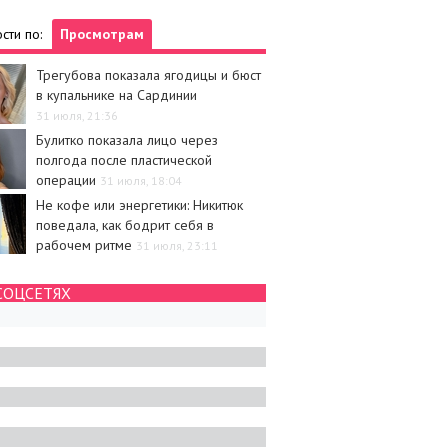
сти по:
Просмотрам
Трегубова показала ягодицы и бюст
в купальнике на Сардинии
31 июля, 21:36
Булитко показала лицо через
полгода после пластической
операции
31 июля, 18:04
Не кофе или энергетики: Никитюк
поведала, как бодрит себя в
рабочем ритме
31 июля, 23:11
СОЦСЕТЯХ