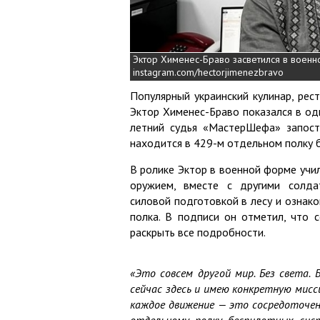
Эктор Хименес-Браво засветился в воен
instagram.com/hectorjimenezbravo
Популярный украинский кулинар, ре
Эктор Хименес-Браво показался в од
летний судья «МастерШефа» запости
находится в 429-м отдельном полку 
В ролике Эктор в военной форме учил
оружием, вместе с другими солда
силовой подготовкой в лесу и ознако
полка. В подписи он отметил, что 
раскрыть все подробности.
«Это совсем другой мир. Без света. 
сейчас здесь и имею конкретную миссию
каждое движение — это сосредоточенн
отдельному полку беспилотных сист