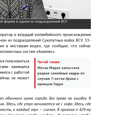
ной форме в одном из подразделений ВСУ
сторатор и ведущий колумбийского происхождения
ном из подразделений Сухопутных войск ВСУ. 53-
л в инстаграм видео, где сообщил, что сейчас
беспилотных систем «Ахиллес».
ся пользоваться
Читай также:
тами занимался
Меган Маркл запостила
мился с работой
редкие семейные кадры по
сейчас не может
случаю 7-летия брака с
принцем Гарри
Без обычного шума города. Без права на ошибку. Я
. Здесь, где утро начинается не с кофе. Здесь, где
ость, а каждый звук — сигнал. Я приехал к 429-му
ем "Ахиллес", чтобы увидеть. И остался, чтобы