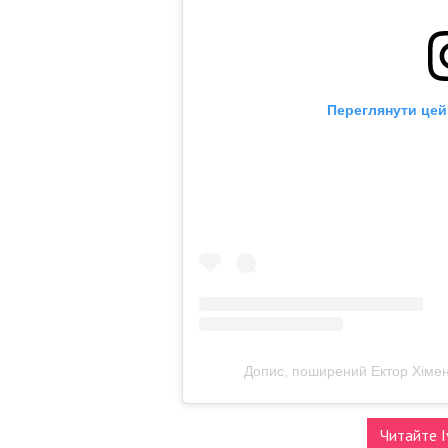
Переглянути цей
Допис, поширений Ектор Хімен
Читайте I