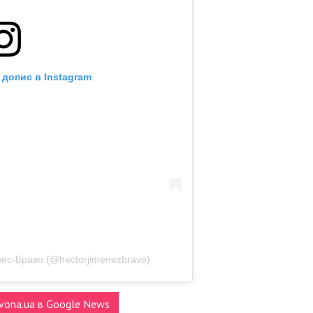
 допис в Instagram
ес-Браво (@hectorjimenezbravo)
vona.ua в Google News