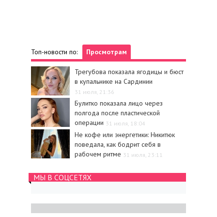
Топ-новости по:
Просмотрам
Трегубова показала ягодицы и бюст
в купальнике на Сардинии
31 июля, 21:36
Булитко показала лицо через
полгода после пластической
операции
31 июля, 18:04
Не кофе или энергетики: Никитюк
поведала, как бодрит себя в
рабочем ритме
31 июля, 23:11
МЫ В СОЦСЕТЯХ