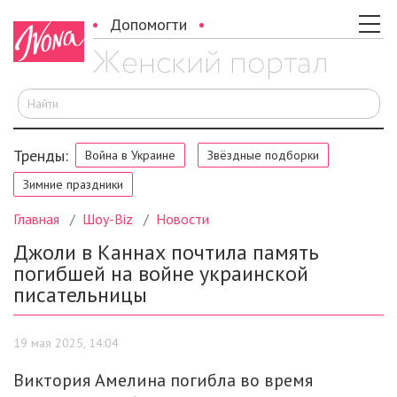
Допомогти
И
Тренды:
Война в Украине
Звёздные подборки
Зимние праздники
Главная
Шоу-Biz
Новости
Джоли в Каннах почтила память
погибшей на войне украинской
писательницы
19 мая 2025, 14:04
Виктория Амелина погибла во время