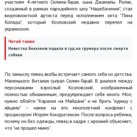
участием 4-летнего Селима-Гирая, сына Джамалы. Ролик,
созданный в рамках пародийного шоу "НашеБачення", стал
видеовизиткой артиста перед исполнением хита "Пина
Колада", который Козловский недавно перепел на
украинском.
Читай также:
Невестка Бекхэмов подала в суд на грумера после смерти
собаки
По замыслу певец якобы встречает самого себя из детства.
Маленького Виталия сыграл Селим-Гирай. В диалоге между
персонажами взрослый Козловский, изображенный
полностью обнаженным, предупреждает себя юного. Мол,
нужно обойти "Караоке на Майдане" и не брать "курицу с
яйцами" – намек на его многолетний конфликт с
продюсером Игорем Кондратюком. После вопроса ребенка,
почему он без одежды, певец в кадре с иронией объясняет,
что "не прошел мимо".