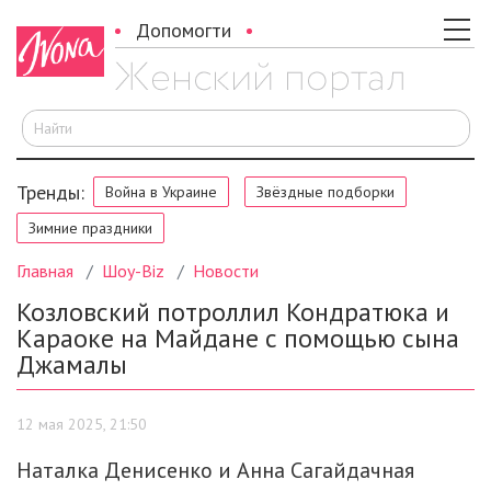
Допомогти
И
Тренды:
Война в Украине
Звёздные подборки
Зимние праздники
Главная
Шоу-Biz
Новости
Козловский потроллил Кондратюка и
Караоке на Майдане с помощью сына
Джамалы
12 мая 2025, 21:50
Наталка Денисенко и Анна Сагайдачная