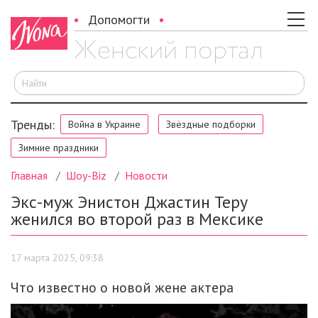
Допомогти
И
Тренды:
Война в Украине
Звёздные подборки
Зимние праздники
Главная
Шоу-Biz
Новости
Экс-муж Энистон Джастин Теру
женился во второй раз в Мексике
17 марта 2025, 09:38
Что известно о новой жене актера