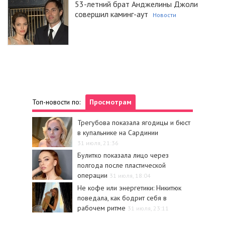
53-летний брат Анджелины Джоли
совершил каминг-аут
Новости
Топ-новости по:
Просмотрам
Трегубова показала ягодицы и бюст
в купальнике на Сардинии
31 июля, 21:36
Булитко показала лицо через
полгода после пластической
операции
31 июля, 18:04
Не кофе или энергетики: Никитюк
поведала, как бодрит себя в
рабочем ритме
31 июля, 23:11