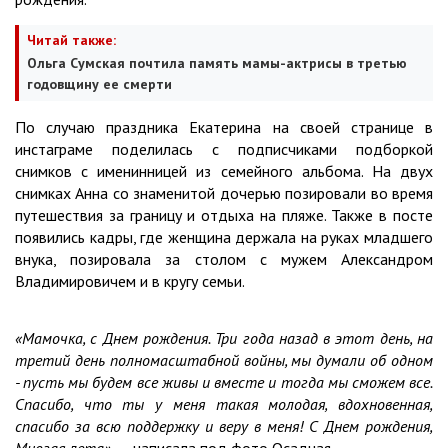
Читай также:
Ольга Сумская почтила память мамы-актрисы в третью
годовщину ее смерти
По случаю праздника Екатерина на своей странице в
инстаграме поделилась с подписчиками подборкой
снимков с именинницей из семейного альбома. На двух
снимках Анна со знаменитой дочерью позировали во время
путешествия за границу и отдыха на пляже. Также в посте
появились кадры, где женщина держала на руках младшего
внука, позировала за столом с мужем Александром
Владимировичем и в кругу семьи.
«Мамочка, с Днем рождения. Три года назад в этот день, на
третий день полномасштабной войны, мы думали об одном
- пусть мы будем все живы и вместе и тогда мы сможем все.
Спасибо, что ты у меня такая молодая, вдохновенная,
спасибо за всю поддержку и веру в меня! С Днем рождения,
Многая лета»
, — написала под фото Осадчая.