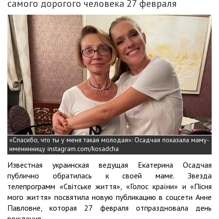
самого дорогого человека 27 февраля
«Спасибо, что ты у меня такая молодая»: Осадчая показала маму-
именинницу instagram.com/kosadcha
Известная украинская ведущая Екатерина Осадчая
публично обратилась к своей маме. Звезда
телепрограмм «Світське життя», «Голос країни» и «Пісня
мого життя» посвятила новую публикацию в соцсети Анне
Павловне, которая 27 февраля отпраздновала день
рождения.