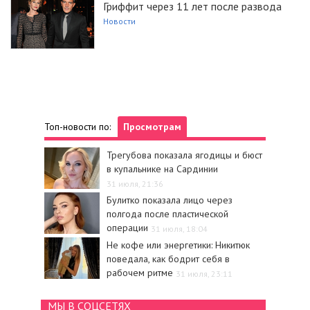
Гриффит через 11 лет после развода
Новости
Топ-новости по:
Просмотрам
Трегубова показала ягодицы и бюст
в купальнике на Сардинии
31 июля, 21:36
Булитко показала лицо через
полгода после пластической
операции
31 июля, 18:04
Не кофе или энергетики: Никитюк
поведала, как бодрит себя в
рабочем ритме
31 июля, 23:11
МЫ В СОЦСЕТЯХ