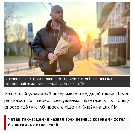
Демин назвал трех певиц, с которыми хотел бы интимных
отношений instagram.com/slavademin_official
Известный украинский интервьюер и ведущий Слава Демин
рассказал о своих сексуальных фантазиях в блиц-
опросе «18+» ютуб-проекта «Що ти Київ?» на Lux FM.
Читай также:
Демин назвал трех певиц, с которыми хотел
бы интимных отношений