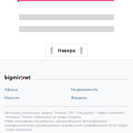
Наверх
Афиша
Недвижимость
Новости
Финансы
Материалы, отмеченные знаками "Реклама", "PR", "Спецпроект", "Новости компаний",
"Актуально", "Промо", публикуются на правах рекламы.
Любое копирование, перепечатка и воспроизведение фотографических
произведений и/или аудиовизуальных произведений правообладателя Getty Images
- строго запрещено.