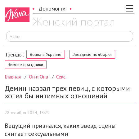
Допомогти
И
Тренды:
Война в Украине
Звёздные подборки
Зимние праздники
Главная
Он и Она
Секс
Демин назвал трех певиц, с которыми
хотел бы интимных отношений
28 октября 2024, 13:29
Ведущий признался, каких звезд сцены
считает сексуальными